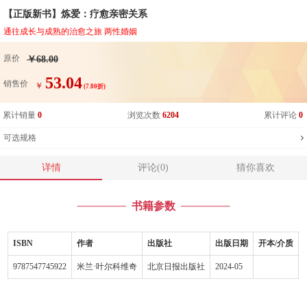
【正版新书】炼爱：疗愈亲密关系
通往成长与成熟的治愈之旅 两性婚姻
原价
￥68.00
53.04
销售价
￥
(7.80折)
累计销量
0
浏览次数
6204
累计评论
0
可选规格
详情
评论(0)
猜你喜欢
书籍参数
ISBN
作者
出版社
出版日期
开本/介质
9787547745922
米兰·叶尔科维奇
北京日报出版社
2024-05