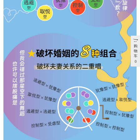
购
物
车
0