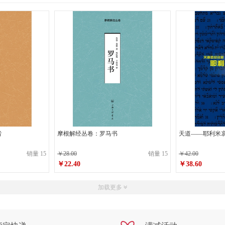
音
摩根解经丛卷：罗马书
天道——耶利米
销量 15
￥28.00
销量 15
￥42.00
￥22.40
￥38.60
原价
￥28.00
原价
￥42.00
加载更多
￥22.40
￥38.60
销售价
销售价