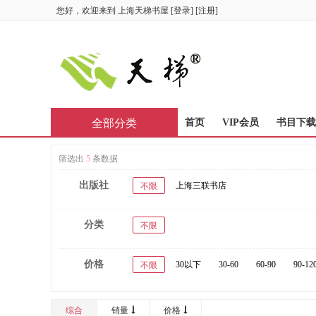
您好，欢迎来到
上海天梯书屋
[
登录
] [
注册
]
全部分类
首页
VIP会员
书目下载
筛选出
5
条数据
出版社
上海三联书店
不限
分类
不限
价格
30以下
30-60
60-90
90-12
不限
综合
销量
价格