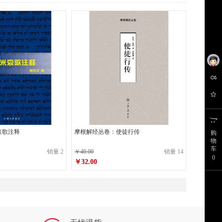
哀歌注释
摩根解经丛卷：使徒行传
购
物
车
销量 2
￥40.00
销量 14
0
￥32.00
原价
￥40.00
￥32.00
销售价