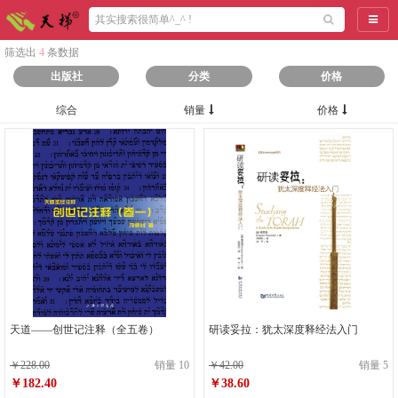
导航
筛选出
4
条数据
出版社
分类
价格
综合
销量
价格
天道——创世记注释（全五卷）
研读妥拉：犹太深度释经法入门
￥228.00
销量 10
￥42.00
销量 5
￥182.40
￥38.60