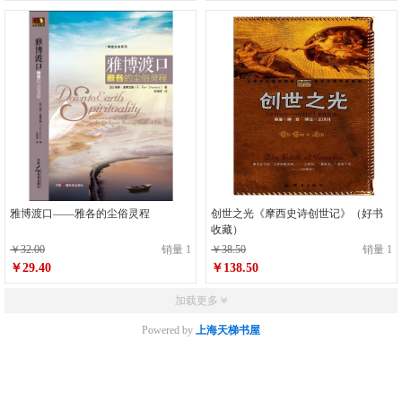
雅博渡口——雅各的尘俗灵程
创世之光《摩西史诗创世记》（好书
收藏）
￥32.00
销量 1
￥38.50
销量 1
￥29.40
￥138.50
加载更多
Powered by
上海天梯书屋