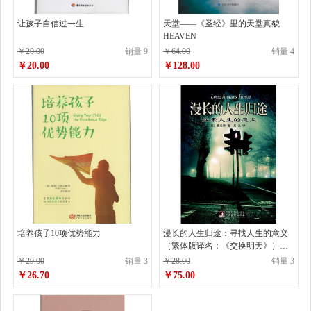
让孩子自信过一生
天堂——《圣经》里的天堂真貌
HEAVEN
￥20.00
销量 9
￥64.00
销量 4
￥20.00
￥128.00
培养孩子10项优势能力
漫长的人生归途：寻找人生的意义
（繁体版译名：《交换明天》）
Long Journey Home（珍藏版）
￥29.00
销量 3
￥28.00
销量 3
￥26.70
￥75.00