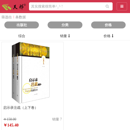
导航
筛选出
1
条数据
出版社
分类
价格
综合
销量
价格
启示录注疏（上下卷）
￥158.00
销量 7
￥145.40