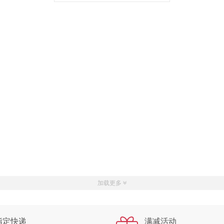
原价
￥42.00
￥42.00
销售价
加载更多
指定快递
满减活动