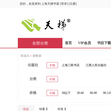
您好，欢迎来到
上海天梯书屋
[
登录
] [
注册
]
全部分类
首页
VIP会员
书目下载
筛选出
6
条数据
出版社
上海三联书店
江西人民出版社
不限
分类
不限
价格
30以下
30-60
60-90
90-12
不限
综合
销量
价格