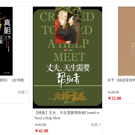
密码》（好书收
关于《纳尼亚传
销量 5
￥28.00
￥25.80
原价
￥28.00
【绝版】丈夫，天生需要帮助者Created to
￥25.80
销售价
Need a Help Meet
￥42.00
销量 9
￥42.00