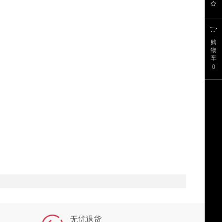
购
物
车
0
无忧退货