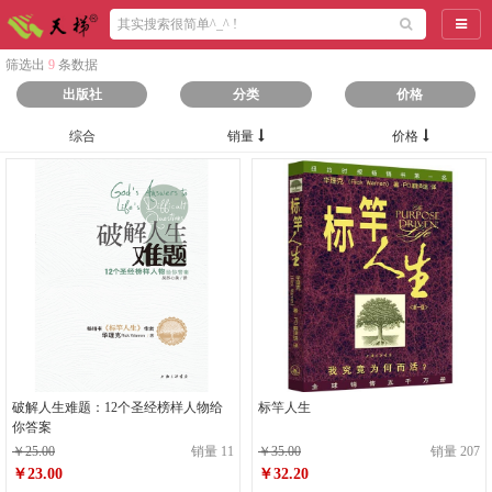
导航
筛选出
9
条数据
出版社
分类
价格
综合
销量
价格
破解人生难题：12个圣经榜样人物给
标竿人生
你答案
￥25.00
销量 11
￥35.00
销量 207
￥23.00
￥32.20