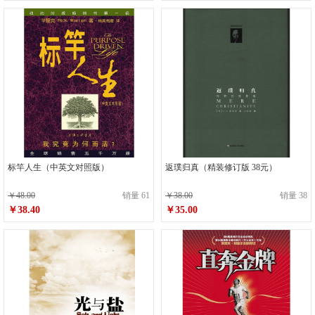
标竿人生（中英文对照版）
返璞归真（精装修订版 38元）
￥48.00
销量 61
￥38.00
销量 38
￥38.40
￥35.00