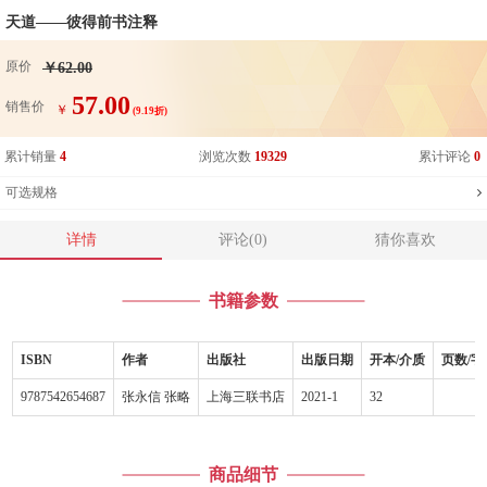
天道——彼得前书注释
原价
￥62.00
57.00
销售价
￥
(9.19折)
累计销量
4
浏览次数
19329
累计评论
0
可选规格
详情
评论(0)
猜你喜欢
书籍参数
ISBN
作者
出版社
出版日期
开本/介质
页数/字
9787542654687
张永信 张略
上海三联书店
2021-1
32
商品细节