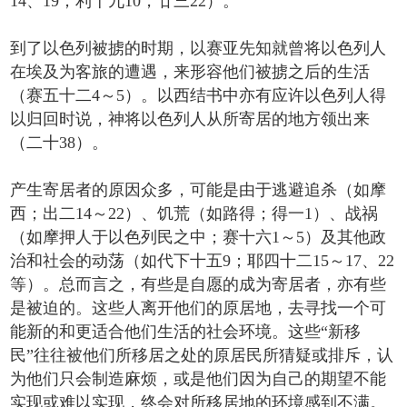
14、19；利十九10，廿三22）。
到了以色列被掳的时期，以赛亚先知就曾将以色列人
在埃及为客旅的遭遇，来形容他们被掳之后的生活
（赛五十二4～5）。以西结书中亦有应许以色列人得
以归回时说，神将以色列人从所寄居的地方领出来
（二十38）。
产生寄居者的原因众多，可能是由于逃避追杀（如摩
西；出二14～22）、饥荒（如路得；得一1）、战祸
（如摩押人于以色列民之中；赛十六1～5）及其他政
治和社会的动荡（如代下十五9；耶四十二15～17、22
等）。总而言之，有些是自愿的成为寄居者，亦有些
是被迫的。这些人离开他们的原居地，去寻找一个可
能新的和更适合他们生活的社会环境。这些“新移
民”往往被他们所移居之处的原居民所猜疑或排斥，认
为他们只会制造麻烦，或是他们因为自己的期望不能
实现或难以实现，终会对所移居地的环境感到不满。