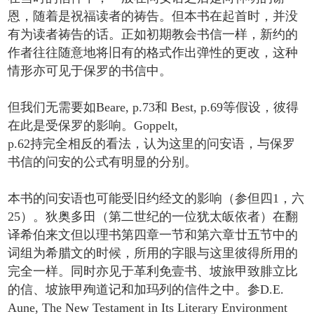
恩，随着是祝福读者的祷告。但本书在起首时，并没
有为读者祷告的话。正如初期教会书信一样，新约的
作者往往随意地将旧有的格式作出弹性的更改，这种
情形亦可见于保罗的书信中。
但我们无需要如Beare, p.73和 Best, p.69等假设，彼得
在此是受保罗的影响。Goppelt,
p.62持完全相反的看法，认为这里的问安语，与保罗
书信的问安的公式有明显的分别。
本书的问安语也可能受旧约经文的影响（参但四1，六
25）。狄奥多田（第二世纪的一位犹太皈依者）在翻
译希伯来文但以理书第四章一节和第六章廿五节中的
词组为希腊文的时候，所用的字眼与这里彼得所用的
完全一样。同时亦见于革利免壹书、坡旅甲致腓立比
的信、坡旅甲殉道记和加玛列的信件之中。参D.E.
Aune, The New Testament in Its Literary Environment