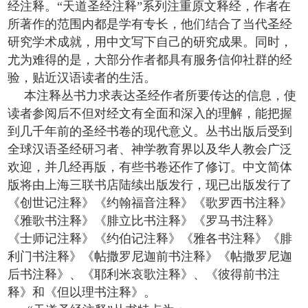
经注释。“天道圣经注释”系列注重原文释经，作者在
所著作的范围内都是学有专长，他们结合了当代圣经
研究学术成就，用中文写下自己的研究成果。同时，
尤为难得的是，大部分作者都具有服务信仰社群的经
验，贴近汉语读者的生活。
本注释丛书力求表达圣经作者所要传达的信息，使
读者参阅后不但对经文有全面和深入的理解，能把握
到几千年前的圣经书卷的现代意义。
丛书出版后受到
全球汉语圣经研习者、神学教育界以及华人教会广泛
欢迎，并几经再版，有些书卷还作了修订。中文简体
版将由上海三联书店陆续出版发行，现已出版发行了
《创世记注释》《约翰福音注释》《歌罗西书注释》
《雅歌书注释》《腓立比书注释》《罗马书注释》
《士师记注释》《约伯记注释》《雅各书注释》《腓
利门书注释》《帖撒罗尼迦前书注释》《帖撒罗尼迦
后书注释》、《耶利米哀歌注释》、《彼得前书注
释》和《但以理书注释》。