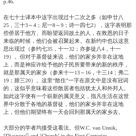
p.46.
在七十士译本中这字出现过十二次之多（如申廿八
25，三十3～4；尼一8～9；诗一四七2），这字表明那
些侨居于他方、而盼望返回故土的人，在救恩的日子
来临的时候，他们会被召聚起来。在新约中也以这意
思出现过（参约七35，十一32；亦参徒八4，十一
19）。但对于基督徒来说，他们的家乡并非在这地
上，而是神应许给予他的子民所要带来的新的秩序，
就是那属天的家乡（参来十一13～16，十三14；弗二
19；腓三20）。这里“散住”一字在原文中是没有冠词
的，这似乎意味着这些散居者包括犹太人和外邦人。
如此这字便有一个崭新的属灵意义，指凡生活在这世
界中分散于各地的基督徒，他们的家乡并非在这地
上，但他们期望终有一天会回到那属天的家乡去。
大部分的学者均接受这看法。但W.C. van Unnik,
“Diaspora and ‘Church’ in the First Centuries