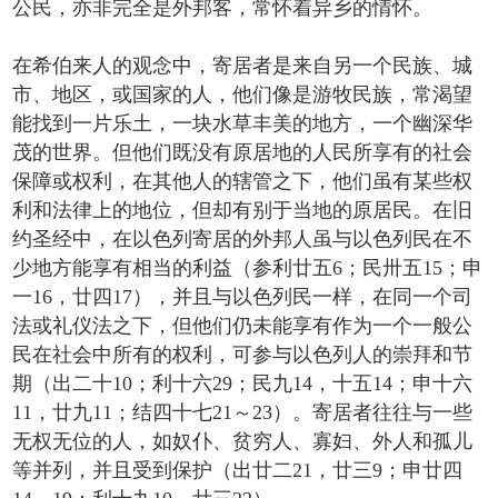
公民，亦非完全是外邦客，常怀着异乡的情怀。
在希伯来人的观念中，寄居者是来自另一个民族、城
市、地区，或国家的人，他们像是游牧民族，常渴望
能找到一片乐土，一块水草丰美的地方，一个幽深华
茂的世界。但他们既没有原居地的人民所享有的社会
保障或权利，在其他人的辖管之下，他们虽有某些权
利和法律上的地位，但却有别于当地的原居民。在旧
约圣经中，在以色列寄居的外邦人虽与以色列民在不
少地方能享有相当的利益（参利廿五6；民卅五15；申
一16，廿四17），并且与以色列民一样，在同一个司
法或礼仪法之下，但他们仍未能享有作为一个一般公
民在社会中所有的权利，可参与以色列人的崇拜和节
期（出二十10；利十六29；民九14，十五14；申十六
11，廿九11；结四十七21～23）。寄居者往往与一些
无权无位的人，如奴仆、贫穷人、寡妇、外人和孤儿
等并列，并且受到保护（出廿二21，廿三9；申廿四