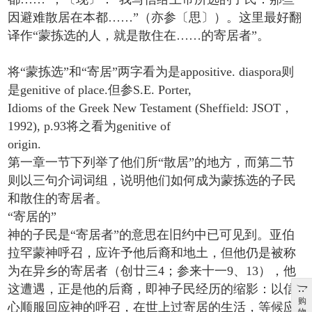
因避难散居在本都……”（亦参〔思〕）。这里最好翻
译作“蒙拣选的人，就是散住在……的寄居者”。
将“蒙拣选”和“寄居”两字看为是appositive. diaspora则
是genitive of place.但参S.E. Porter,
Idioms of the Greek New Testament (Sheffield: JSOT，
1992), p.93将之看为genitive of
origin.
第一章一节下列举了他们所“散居”的地方，而第二节
则以三句介词词组，说明他们如何成为蒙拣选的子民
和散住的寄居者。
“寄居的”
神的子民是“寄居者”的意思在旧约中已可见到。亚伯
拉罕蒙神呼召，应许予他后裔和地土，但他仍是被称
为在异乡的寄居者（创廿三4；参来十一9、13），他
这遭遇，正是他的后裔，即神子民经历的缩影：以信
购
心顺服回应神的呼召，在世上过寄居的生活，等候应