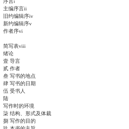
序言i
主编序言ii
旧约编辑序iv
新约编辑序v
作者序vi
简写表viii
绪论
壹 导言
贰 作者
叁 写书的地点
肆 写书的日期
伍 受书人
陆
写作时的环境
柒 结构、形式及体裁
捌 写作的目的
玖 本书的主旨