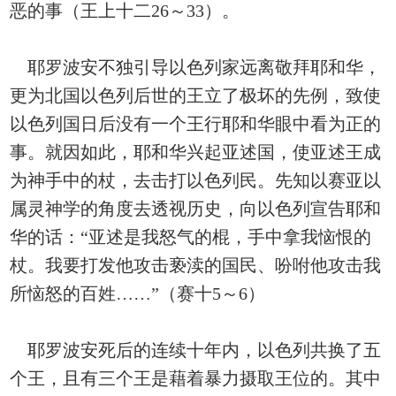
恶的事（王上十二26～33）。
耶罗波安不独引导以色列家远离敬拜耶和华，
更为北国以色列后世的王立了极坏的先例，致使
以色列国日后没有一个王行耶和华眼中看为正的
事。就因如此，耶和华兴起亚述国，使亚述王成
为神手中的杖，去击打以色列民。先知以赛亚以
属灵神学的角度去透视历史，向以色列宣告耶和
华的话：“亚述是我怒气的棍，手中拿我恼恨的
杖。我要打发他攻击亵渎的国民、吩咐他攻击我
所恼怒的百姓……”（赛十5～6）
耶罗波安死后的连续十年内，以色列共换了五
个王，且有三个王是藉着暴力摄取王位的。其中