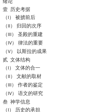
绪论
壹 历史考据
（
） 被掳前后
I
（
） 归回的次序
II
（
） 圣殿的重建
III
（
） 律法的重要
IV
（
） 以斯拉的成果
V
贰 文体结构
（
） 文体的合一
I
（
） 文献的取材
II
（
） 作者的鉴定
III
（
） 语文的研究
IV
叁 神学信息
（
） 历史的承担
I