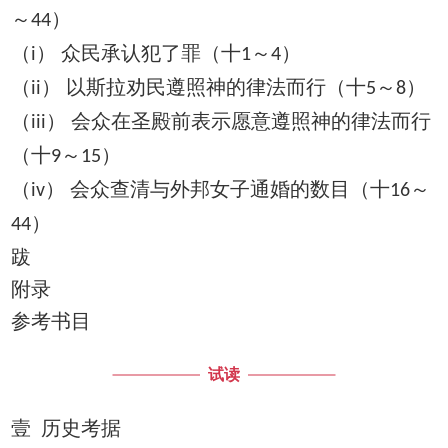
～
）
44
（
） 众民承认犯了罪（十
～
）
i
1
4
（
） 以斯拉劝民遵照神的律法而行（十
～
）
ii
5
8
（
） 会众在圣殿前表示愿意遵照神的律法而行
iii
（十
～
）
9
15
（
） 会众查清与外邦女子通婚的数目（十
～
iv
16
）
44
跋
附录
参考书目
试读
壹 历史考据