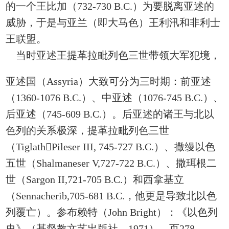
的一个王比加（732-730 B.C.）为要脱离亚述的
威胁，于是与亚兰（即大马色）王利汛和非利士
王联盟。
当时亚述王提革拉毗列色三世带领大军犯境，
亚述国（Assyria）大致可分为三时期：前亚述
（1360-1076 B.C.）、中亚述（1076-745 B.C.）、
后亚述（745-609 B.C.）。后亚述的诸王与北以
色列的关系极深，提革拉毗列色三世
（TiglathPileser III, 745-727 B.C.）、撒缦以色
五世（Shalmaneser V,727-722 B.C.）、撒珥根二
世（Sargon II,721-705 B.C.）和西拿基立
（Sennacherib,705-681 B.C.，他更是导致北以色
列覆亡）。参布赖特（John Bright）：《以色列
史》（基督教文艺出版社，1971），页278-