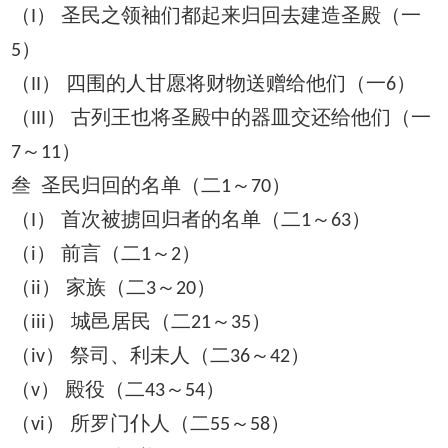
（
） 圣民之领袖们都起来归回去建造圣殿（一
I
）
5
（
） 四围的人甘愿将财物送赠给他们（一
）
II
6
（
） 古列王也将圣殿中的器皿交还给他们（一
III
～
）
7
11
叁 圣民归回的名单（二
～
）
1
70
（
） 首次被掳回归者的名单（二
～
）
I
1
63
（
） 前言（二
～
）
i
1
2
（
） 家族（二
～
）
ii
3
20
（
） 城邑居民（二
～
）
iii
21
35
（
） 祭司、利未人（二
～
）
iv
36
42
（
） 殿役（二
～
）
v
43
54
（
） 所罗门仆人（二
～
）
vi
55
58