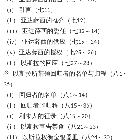
（
） 引言（七
）
i
11
（
） 亚达薛西的推介（七
）
ii
12
（
） 亚达薛西的委任（七
～
）
iii
13
14
（
） 亚达薛西的供应（七
～
）
iv
15
24
（
）亚达薛西的授权（七
～
）
v
25
26
（
） 以斯拉的回应（七
～
）
II
27
28
叁 以斯拉所带领回归者的名单与归程（八
～
1
）
36
（
） 回归者的名单（八
～
）
I
1
14
（
） 回归者的归程（八
～
）
II
15
36
（
） 利未人的征录（八
～
）
i
15
20
（
） 以斯拉宣告禁食（八
～
）
ii
21
23
（
） 以斯拉权衡金银器皿（八
～
）
iii
24
30