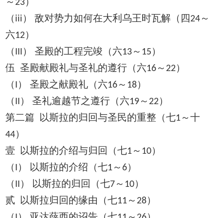
～
）
23
（
） 敌对势力如何在大利乌王时瓦解（四
～
iii
24
六
）
12
（
） 圣殿的工程完竣（六
～
）
III
13
15
伍 圣殿献殿礼与圣礼的遵行（六
～
）
16
22
（
） 圣殿之献殿礼（六
～
）
I
16
18
（
） 圣礼逾越节之遵行（六
～
）
II
19
22
第二篇 以斯拉的归回与圣民的重整（七
～十
1
）
44
壹 以斯拉的介绍与归回（七
～
）
1
10
（
） 以斯拉的介绍（七
～
）
I
1
6
（
） 以斯拉的归回（七
～
）
II
7
10
贰 以斯拉归回的缘由（七
～
）
11
28
（
） 亚达薛西的诏告（七
～
）
I
11
26