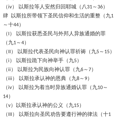
（
） 以斯拉等人安然归回耶城（八
～
）
iv
31
36
肆 以斯拉所带领下圣民信仰和生活的重整（九
1
～十
）
44
（
） 以斯拉获悉圣民与外邦人异族通婚的罪
I
（九
～
）
1
4
（
） 以斯拉代表圣民向神认罪祈祷（九
～
）
II
5
15
（
） 以斯拉跪下向神举手（九
）
i
5
（
） 以斯拉为民族向神认罪（九
～
）
ii
6
7
（
） 以斯拉承认神的恩典（九
～
）
iii
8
9
（
） 以斯拉为着当时异族通婚认罪（九
～
iv
10
）
14
（
）以斯拉承认神的公义（九
）
v
15
（
） 以斯拉向圣民劝告要遵行神的律法（十
III
1