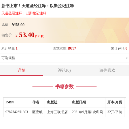
新书上市！天道圣经注释：以斯拉记注释
天道圣经注释：以斯拉记注释
原价
￥58.00
53.40
销售价
￥
(9.21折)
累计销量
1
浏览次数
19757
累计评论
0
可选规格
详情
评论(0)
猜你喜欢
书籍参数
ISBN
作者
出版社
出版日期
开本/介质
9787542651303
区应毓
上海三联书店
2021年9月第1次印刷
32开/平装