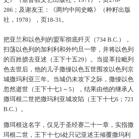
286；及谢友王：《两约中间史略》（种籽出版
社，1978），页18-31。
把亚兰和以色列的盟军彻底歼灭（734 B.C.），
扫荡以色列的加利利和外约旦一带，并将以色列
的百姓掳去亚述（王下十五29）。当提革拉毗列
色去世后，他的儿子撒缦以色五世围攻以色列京
城撒玛利亚三年。当城仍未攻下之际，撒缦以色
忽然逝世（王下十七1～5），结果由他的继承人
撒珥根二世把撒玛利亚城攻陷（王下十七6；721
B.C.）。
撒珥根这名字，仅见于圣经赛二十一章，实指撒
珥根二世，王下十七6处只记亚述王倾覆撒玛利