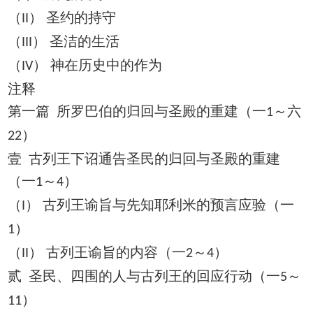
（
） 圣约的持守
II
（
） 圣洁的生活
III
（
） 神在历史中的作为
IV
注释
第一篇 所罗巴伯的归回与圣殿的重建（一
～六
1
）
22
壹 古列王下诏通告圣民的归回与圣殿的重建
（一
～
）
1
4
（
） 古列王谕旨与先知耶利米的预言应验（一
I
）
1
（
） 古列王谕旨的内容（一
～
）
II
2
4
贰 圣民、四围的人与古列王的回应行动（一
～
5
）
11