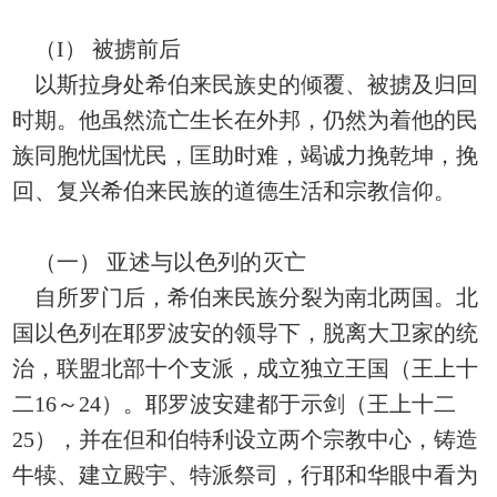
（I） 被掳前后
以斯拉身处希伯来民族史的倾覆、被掳及归回
时期。他虽然流亡生长在外邦，仍然为着他的民
族同胞忧国忧民，匡助时难，竭诚力挽乾坤，挽
回、复兴希伯来民族的道德生活和宗教信仰。
（一） 亚述与以色列的灭亡
自所罗门后，希伯来民族分裂为南北两国。北
国以色列在耶罗波安的领导下，脱离大卫家的统
治，联盟北部十个支派，成立独立王国（王上十
二16～24）。耶罗波安建都于示剑（王上十二
25），并在但和伯特利设立两个宗教中心，铸造
牛犊、建立殿宇、特派祭司，行耶和华眼中看为