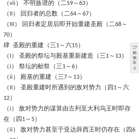
（
） 不明族谱的（二
～
）
vii
59
63
（
） 回归者的总数（二
～
）
II
64
67
（
） 回归者定居后即开始重建圣殿（二
～
III
68
）
70
肆 圣殿的重建（三
～六
）
1
15
购
（
） 圣殿的祭坛与殿基重新建造（三
～
）
I
1
13
物
车
（
） 祭坛的献祭（三
～
）
i
1
6
0
（
） 殿基的重建（三
～
）
ii
7
13
（
） 圣殿重建时所遇到的敌对势力（四
～六
II
1
）
12
（
） 敌对势力的谋算由古列至大利乌王时即存
i
在（四
～
）
1
5
（
） 敌对势力甚至于亚达薛西王时仍存在（四
ii
6