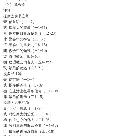
（
V
）
教会论
注释
提摩太前书注释
壹
信首语（一
1~2
）
贰
提摩太的差事（一
3~11
）
叁
保罗的自白及使命（一
12~20
）
肆
聚会中的祷告（二
1~7
）
伍
聚会中的男女（二
8~15
）
陆
教会中的领袖（三
1~16
）
柒
真假教师（四
1~16
）
捌
处理教会内各人（五
1~
六
2
）
玖
最后的论述（六
3~21
）
提多书注释
壹
信首语（一
1~4
）
贰
提多的差事（一
5~16
）
叁
在生活上教导各信徒（二
1
～
15
）
肆
最后的训示（三
1~15
）
提摩太后书注释
壹
问安与感恩（一
1~5
）
贰
对提摩太的提醒（一
6~18
）
叁
作主忠心的仆人（二
1~26
）
肆
敌挡真理与服从圣道（三
1~17
）
伍
最后的训诲及自白（四
1~18
）