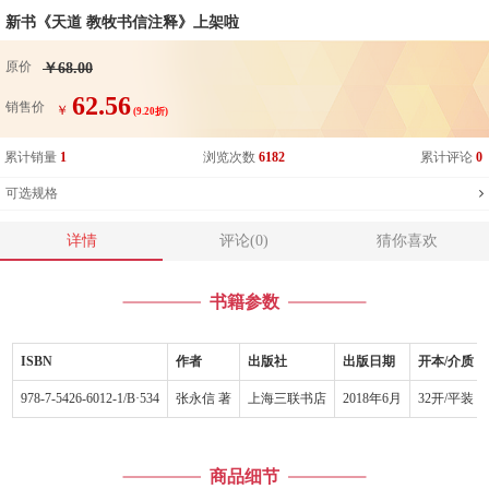
新书《天道 教牧书信注释》上架啦
原价
￥68.00
62.56
销售价
￥
(9.20折)
累计销量
1
浏览次数
6182
累计评论
0
可选规格
详情
评论(0)
猜你喜欢
书籍参数
ISBN
作者
出版社
出版日期
开本/介质
978-7-5426-6012-1/B·534
张永信 著
上海三联书店
2018年6月
32开/平装
商品细节