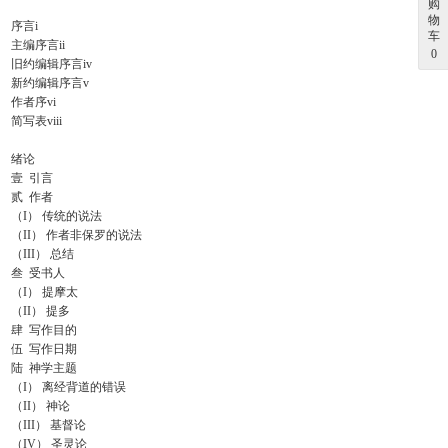
购
物
序言
i
车
主编序言
ii
0
旧约编辑序言
iv
新约编辑序言
v
作者序
vi
简写表
viii
绪论
壹
引言
贰
作者
（
I
）
传统的说法
（
II
）
作者非保罗的说法
（
III
）
总结
叁
受书人
（
I
）
提摩太
（
II
）
提多
肆
写作目的
伍
写作日期
陆
神学主题
（
I
）
离经背道的错误
（
II
）
神论
（
III
）
基督论
（
IV
）
圣灵论