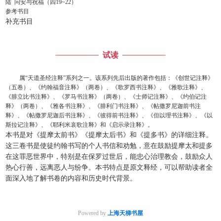
陆
问安与祝福（四
19~22
）
参考书目
补充书目
试读
属
“
天道圣经注释
”
系列之一。该系列先后出版的著作包括：《创世记注释》
（五卷）、《约翰福音注释》（两卷）、《歌罗西书注释》、《雅歌注释》、
《腓立比书注释》、《罗马书注释》（两卷）、《士师记注释》、《约伯记注
释》（两卷）、《雅各书注释》、《腓利门书注释》、《帖撒罗尼迦前书注
释》、《帖撒罗尼迦后书注释》、《彼得前书注释》、《但以理书注释》、《以
斯拉记注释》、《耶利米哀歌注释》和《启示录注释》。
本书是对《提摩太前书》《提摩太后书》和《提多书》的详细注释。
这三卷书是使徒约翰书写的个人书信和劝勉，意在鼓励提摩太和提多
在这罪恶世界中，特别是在保罗过世后，能忠心治理教会，鼓励众人
热心行善，远离恶人与纷争。本书特点是原文释经，可以帮助读者全
面深入地了解书卷的内容和历史时代背景。
Powered by
上海天梯书屋