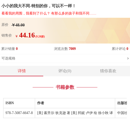
小小的我大不同-特别的你，可以不一样！
看看我的周围，我看到了什么？ 有那么多的孩子和我不同……
原价
￥48.00
44.16
销售价
￥
(9.20折)
累计销量
0
浏览次数
7009
累计评论
0
可选规格
详情
评论(0)
猜你喜欢
书籍参数
ISBN
作者
出版社
978-7-5087-6647-8
[美] 索齐尔·狄克逊 著 [美] 邦妮·卢伊 绘 徐小秋 译
中国社