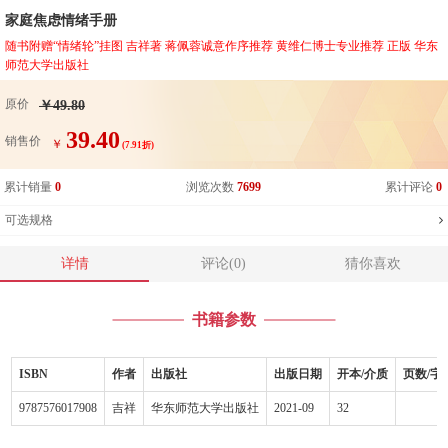
家庭焦虑情绪手册
随书附赠“情绪轮”挂图 吉祥著 蒋佩蓉诚意作序推荐 黄维仁博士专业推荐 正版 华东
师范大学出版社
原价
￥49.80
39.40
销售价
￥
(7.91折)
累计销量
0
浏览次数
7699
累计评论
0
可选规格
详情
评论(0)
猜你喜欢
书籍参数
ISBN
作者
出版社
出版日期
开本/介质
页数/字
9787576017908
吉祥
华东师范大学出版社
2021-09
32