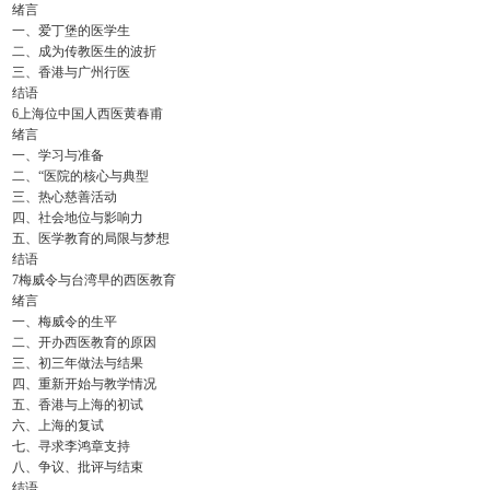
绪言
一、爱丁堡的医学生
二、成为传教医生的波折
三、香港与广州行医
结语
6上海位中国人西医黄春甫
绪言
一、学习与准备
二、“医院的核心与典型
三、热心慈善活动
四、社会地位与影响力
五、医学教育的局限与梦想
结语
7梅威令与台湾早的西医教育
绪言
一、梅威令的生平
二、开办西医教育的原因
三、初三年做法与结果
四、重新开始与教学情况
五、香港与上海的初试
六、上海的复试
七、寻求李鸿章支持
八、争议、批评与结束
结语