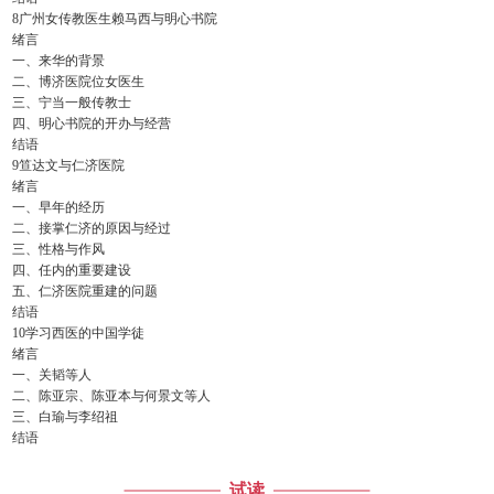
8广州女传教医生赖马西与明心书院
绪言
一、来华的背景
二、博济医院位女医生
三、宁当一般传教士
四、明心书院的开办与经营
结语
9笪达文与仁济医院
绪言
一、早年的经历
二、接掌仁济的原因与经过
三、性格与作风
四、任内的重要建设
五、仁济医院重建的问题
结语
10学习西医的中国学徒
绪言
一、关韬等人
二、陈亚宗、陈亚本与何景文等人
三、白瑜与李绍祖
结语
试读