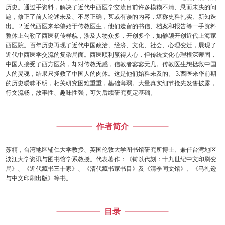
历史。通过手资料，解决了近代中西医学交流目前许多模糊不清、悬而未决的问
题，修正了前人论述未及、不尽正确，甚或有误的内容，堪称史料扎实、新知迭
出。 2.近代西医来华肇始于传教医生，他们遗留的书信、档案和报告等一手资料
整体上勾勒了西医初传样貌，涉及人物众多，开创多个，如雒颉开创近代上海家
西医院。百年历史再现了近代中国政治、经济、文化、社会、心理变迁，展现了
近代中西医学交流的复杂局面。西医顺利赢得人心，但传统文化心理根深蒂固，
中国人接受了西方医药，却对传教无感，信教者寥寥无几。传教医生想拯救中国
人的灵魂，结果只拯救了中国人的肉体。这是他们始料未及的。 3.西医来华前期
的历史暧昧不明，相关研究困难重重，基础薄弱。大量真实细节抢先发售披露，
行文流畅，故事性、趣味性强，可为后续研究奠定基础。
作者简介
苏精，台湾地区辅仁大学教授、英国伦敦大学图书馆研究所博士、兼任台湾地区
淡江大学资讯与图书馆学系教授。代表著作：《铸以代刻：十九世纪中文印刷变
局》、《近代藏书三十家》、《清代藏书家书目》及《清季同文馆》、《马礼逊
与中文印刷出版》等书。
目录