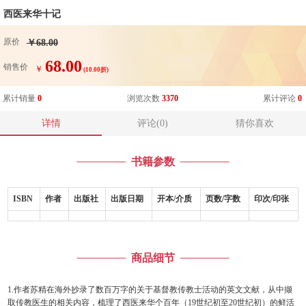
西医来华十记
原价
￥68.00
68.00
销售价
￥
(10.00折)
累计销量
0
浏览次数
3370
累计评论
0
详情
评论(0)
猜你喜欢
书籍参数
ISBN
作者
出版社
出版日期
开本/介质
页数/字数
印次/印张
商品细节
1.作者苏精在海外抄录了数百万字的关于基督教传教士活动的英文文献，从中撷
取传教医生的相关内容，梳理了西医来华个百年（19世纪初至20世纪初）的鲜活