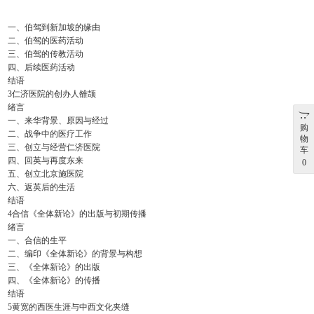
一、伯驾到新加坡的缘由
二、伯驾的医药活动
三、伯驾的传教活动
四、后续医药活动
结语
3仁济医院的创办人雒颉
绪言
一、来华背景、原因与经过
购
二、战争中的医疗工作
物
三、创立与经营仁济医院
车
四、回英与再度东来
0
五、创立北京施医院
六、返英后的生活
结语
4合信《全体新论》的出版与初期传播
绪言
一、合信的生平
二、编印《全体新论》的背景与构想
三、《全体新论》的出版
四、《全体新论》的传播
结语
5黄宽的西医生涯与中西文化夹缝