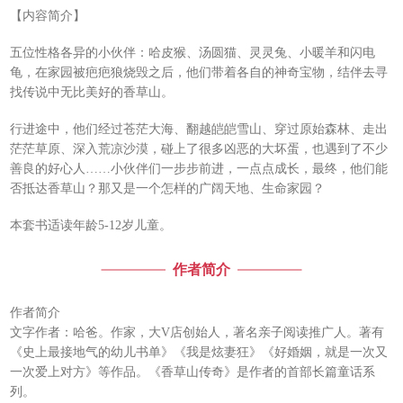
【内容简介】
五位性格各异的小伙伴：哈皮猴、汤圆猫、灵灵兔、小暖羊和闪电
龟，在家园被疤疤狼烧毁之后，他们带着各自的神奇宝物，结伴去寻
找传说中无比美好的香草山。
行进途中，他们经过苍茫大海、翻越皑皑雪山、穿过原始森林、走出
茫茫草原、深入荒凉沙漠，碰上了很多凶恶的大坏蛋，也遇到了不少
善良的好心人……小伙伴们一步步前进，一点点成长，最终，他们能
否抵达香草山？那又是一个怎样的广阔天地、生命家园？
本套书适读年龄5-12岁儿童。
作者简介
作者简介
文字作者：哈爸。作家，大V店创始人，著名亲子阅读推广人。著有
《史上最接地气的幼儿书单》《我是炫妻狂》《好婚姻，就是一次又
一次爱上对方》等作品。《香草山传奇》是作者的首部长篇童话系
列。