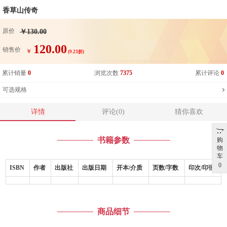
香草山传奇
原价
￥130.00
120.00
销售价
￥
(9.23折)
累计销量
0
浏览次数
7375
累计评论
0
可选规格
详情
评论(0)
猜你喜欢
书籍参数
购
物
车
0
ISBN
作者
出版社
出版日期
开本/介质
页数/字数
印次/印张
商品细节