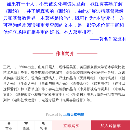
如果有一个人，不想被文化与偏见遮蔽，欲图真实地了解
《新约》，并了解真实的《新约》，由此扩展涉猎基督教经
典和基督教世界，本著将是恰当*，既可作为*本导读书，亦
可存为经常阅读和重复查阅的文本，是一部学术价值丰富和
信仰立场纯正相并重的好书。本人郑重推荐。
——著名作家北村
作者简介
王汉川，1950年出生。山东日照人，现移居美国。美国俄亥俄大学艺术学院比较
艺术系博士毕业。曾任电视台特邀编导、高等院校特聘教授和研究生导师、汉诺
威传媒书院院长。现为自由撰稿人。译注作品有《天路历程》《稳行高处》《创
世之光》《生命之光》《自由与律法之光》《直奔永恒》《保罗书信》《谁可以
这样爱我》和《香草山》等；参与主编的作品有《中外影视名作词典》《宗教与
文化》《基督教文化视野中的欧美文学》和《生命树》书系；编导作品有电视系
列片《电影艺术欣赏》，电视专题片《银屏喜剧掠影》等。
Powered by
上海天梯书屋
立即购买
加入购物车
首页
收藏
客服