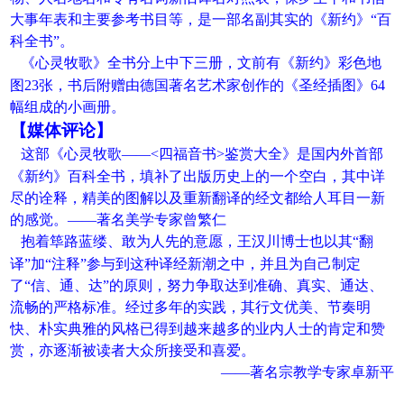
大事年表和主要参考书目等，是一部名副其实的《新约》“百
科全书”。
《心灵牧歌》全书分上中下三册，文前有《新约》彩色地
图23张，书后附赠由德国著名艺术家创作的《圣经插图》64
幅组成的小画册。
【媒体评论】
这部《心灵牧歌——<四福音书>鉴赏大全》是国内外首部
《新约》百科全书，填补了出版历史上的一个空白，其中详
尽的诠释，精美的图解以及重新翻译的经文都给人耳目一新
的感觉。——著名美学专家曾繁仁
抱着筚路蓝缕、敢为人先的意愿，王汉川博士也以其“翻
译”加“注释”参与到这种译经新潮之中，并且为自己制定
了“信、通、达”的原则，努力争取达到准确、真实、通达、
流畅的严格标准。经过多年的实践，其行文优美、节奏明
快、朴实典雅的风格已得到越来越多的业内人士的肯定和赞
赏，亦逐渐被读者大众所接受和喜爱。
——著名宗教学专家卓新平