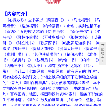
商品细节
【内容简介】
《心灵牧歌》全书虽以《四福音书》（《马太福音》《马
可福音》《路加福音》《约翰福音》）命名，实则包括了有
《新约》“历史书”之称的《使徒行传》、“保罗书信”（《罗
马书》《哥林多前书》《哥林多后书》《加拉太书》《以弗
所书》《腓立比书》《歌罗西书》《帖撒罗尼迦前书》《帖
撒罗尼迦后书》《提摩太前书》《提摩太后书》《提多书》
购
物
《腓利门书》）、“其他使徒书信”（《希伯来书》《雅各
车
书》《彼得前书》《彼得后书》《约翰一书》《约翰二书》
0
《约翰三书》《犹大书》）和有“预言书”之称的《启示
录》，合计二十七部经卷；每部经卷，前有译者的“概说”，
后有经卷文本的译文，并辅之以详细的页下注和独立成编
的“《新约》简明百科辞典”，以方便读者阅读和查找；本书
文前配有彩色印刷的“《新约》地图精选”，书末附有“《新
约》百科图表、地图、插图和照片资料”索引，涵盖了耶稣的
生平与神迹，《新约》涉及的度量衡、货币单位、植物、动
物、人名地名和专有名词新旧译名对照表，保罗生平和书信