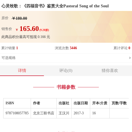
心灵牧歌：《四福音书》鉴赏大全Pastoral Song of the Soul
原价
￥180.00
165.60
销售价
￥
(9.20折)
此商品积分最高可抵现
0.166
元
累计销量
1
浏览次数
5446
累计评论
0
可选规格
详情
评论(0)
猜你喜欢
书籍参数
ISBN
作者
出版社
出版日期
开本/介质
页数/字数
9787108057785
北京三联书店
王汉川
2017-3
16