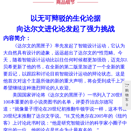
商品细节
以无可辩驳的生化论据
向达尔文进化论发起了强力挑战
内容简介：
《达尔文的黑匣子》率先发起了智能设计运动，它认为
大自然具有设计的迹象，远远超出了达尔文的
*
性范畴。今
天，随着智能设计运动比以往任何时候都更加强劲，迈克尔
J.
贝希更新了他的书，在全新的第二版里加进了一个全新的重
要后记，以跟踪和讨论目前智能设计运动的辩论状态。这是
他首次对这个主题所做的新的重大声明，将会受到成千上万
希望继续这种激烈辩论的人欢迎。
购
美国国家评论将《达尔文的黑匣子》一书列入了
20
世纪
物
车
100
本重要的非小说类图书的名单，评委乔治吉尔德写
0
道：“就像量子理论在
20
世纪初推翻牛顿学说一样，这本书在
20
世纪末推翻了达尔文学说。”
H.
艾伦奥尔在
2005
年的《纽约
客》上讨论此书时说：“他是研究智能设计的科学家小圈子中
突出的一位，他的论点是迄今为止最有名的。”