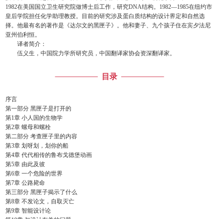
1982在美国国立卫生研究院做博士后工作，研究DNA结构。1982—1985在纽约市
皇后学院担任化学助理教授。目前的研究涉及蛋白质结构的设计界定和自然选
择。他最有名的著作是《达尔文的黑匣子》。他和妻子、九个孩子住在宾夕法尼
亚州伯利恒。
译者简介：
伍义生，中国院力学所研究员，中国翻译家协会资深翻译家。
目录
序言
第一部分 黑匣子是打开的
第1章 小人国的生物学
第2章 螺母和螺栓
第二部分 考查匣子里的内容
第3章 划呀划，划你的船
第4章 代代相传的鲁布戈德堡动画
第5章 由此及彼
第6章 一个危险的世界
第7章 公路毙命
第三部分 黑匣子揭示了什么
第8章 不发论文，自取灭亡
第9章 智能设计论