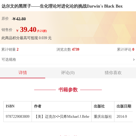
达尔文的黑匣子——生化理论对进化论的挑战Darwin's Black Box
原价
￥42.80
39.40
销售价
￥
(9.21折)
此商品积分最高可抵现
0.039
元
累计销量
2
浏览次数
4739
累计评论
0
可选规格
详情
评论(0)
猜你喜欢
书籍参数
ISBN
作者
出版社
出版日期
9787229083809
【美】迈克尔•J•贝希Michael J.Behe
重庆出版社
2014-9