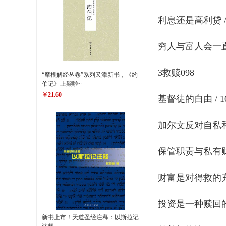
利息还是高利贷 / 
穷人与富人会一直存
3救赎098
“摩根解经丛卷”系列又添新书，《约
伯记》上架啦~
￥21.60
基督徒的自由 / 1
加尔文反对自私和短
保管职责与私有财产
财富是对得救的充分
投资是一种赎回的职
新书上市！天道圣经注释：以斯拉记