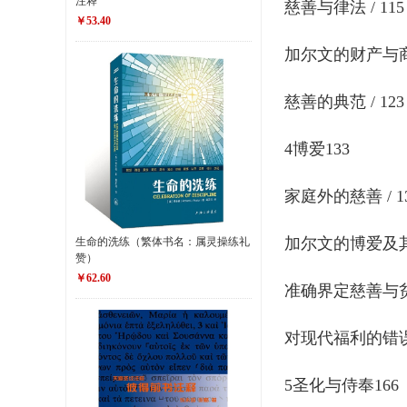
注释
慈善与律法 / 115
￥53.40
加尔文的财产与商业
慈善的典范 / 123
4博爱133
家庭外的慈善 / 1
加尔文的博爱及其对
生命的洗练（繁体书名：属灵操练礼
赞）
￥62.60
准确界定慈善与贫困
对现代福利的错误
5圣化与侍奉166