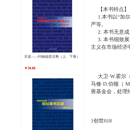
【本书特点】
1.本书以“
严等。
2. 本书无
3. 本书细
主义在市场经济
天道——约翰福音注释（上、下卷）
￥50.60
大卫·W.霍尔
马修·D.伯顿（ 
善基金会，处理
1创世018