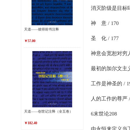
消灭阶级是目标吗? 
神 意 / 170
天道——彼得前书注释
圣 化 / 177
￥57.00
神意会宽恕对穷人的
最初的加尔文主义商
工作是神圣的 / 1
人的工作的尊严 / 
天道——创世记注释（全五卷）
6末世论208
￥182.40
由永恒来定义当下