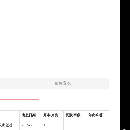
猜你喜欢
出版日期
开本/介质
页数/字数
印次/印张
民出版社
2015-3
32