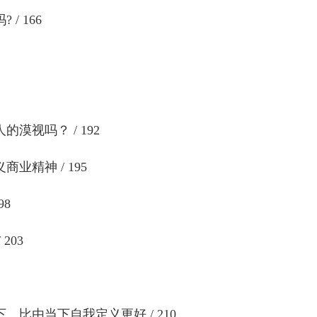
/ 166
漠视吗？ / 192
业精神 / 195
98
203
 比由当下自我定义更好 / 210