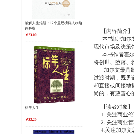
破解人生难题：12个圣经榜样人物给
你答案
【内容简介】
￥23.00
本书以“加尔
现代市场及决策
本书作者霍尔
将创世、堕落、
加尔文最具影
过渡时期，既见
却直接或间接地
尚的，有慈善心
【读者对象】
标竿人生
1. 关注商
￥32.20
2. 关注商
4.关注加尔