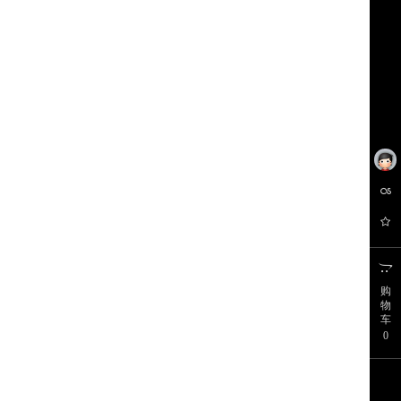
购
物
车
0