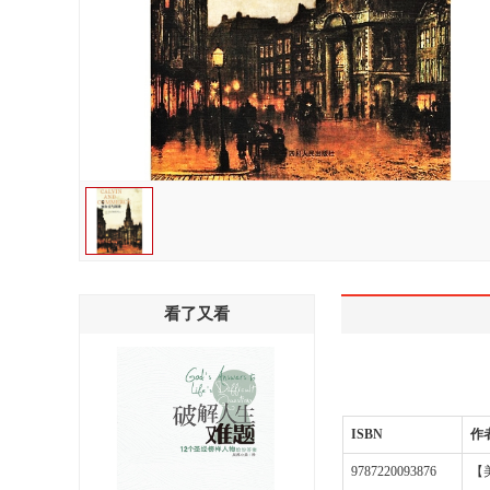
看了又看
ISBN
作
9787220093876
【美