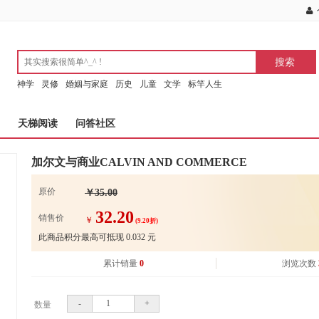
神学
灵修
婚姻与家庭
历史
儿童
文学
标竿人生
天梯阅读
问答社区
加尔文与商业CALVIN AND COMMERCE
原价
￥35.00
32.20
销售价
￥
(9.20折)
此商品积分最高可抵现
0.032
元
累计销量
0
浏览次数
-
+
数量