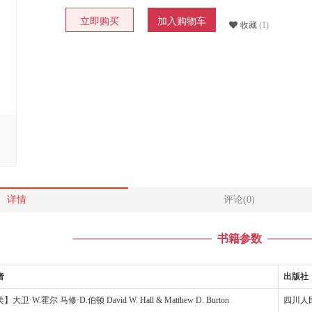
立即购买
加入购物车
收藏
(1)
详情
评论(0)
书籍参数
者
出版社
】大卫·W.霍尔 马修·D.伯顿 David W. Hall & Matthew D. Burton
四川人