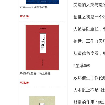
受造的人类与造物主
天道——但以理书注释
创世之初是一个物
￥53.40
人被委以重任，管理
创世、工作（天职
从道德角度看，财富
2堕落069
摩根解经丛卷：马太福音
败坏催生工作伦理 /
￥38.40
人本质上不是“社会主
财富的作用 / 083