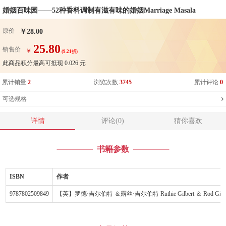
婚姻百味园——52种香料调制有滋有味的婚姻Marriage Masala
原价
￥28.00
25.80
销售价
￥
(9.21折)
此商品积分最高可抵现
0.026
元
累计销量
2
浏览次数
3745
累计评论
0
可选规格
详情
评论(0)
猜你喜欢
书籍参数
ISBN
作者
9787802509849
【英】罗德·吉尔伯特 ＆露丝·吉尔伯特 Ruthie Gilbert ＆ Rod Gilbe