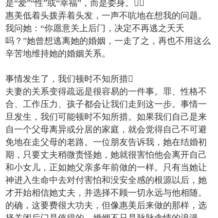
是“爱”“性”或“幸福”，而是委身。
惠美低着头拨弄着头发，一声不吭地在想我的问题。
我问她：“你愿意关上后门，决定不再逃之夭夭
吗？”她曾想逃离她的婚姻，一走了之，再也不用这么
辛苦地维持她的婚姻关系。
事情发生了，我们顿时不知所措
夫妻的关系变得疏远是很容易的一件事。罪、性格不
合、工作压力、孩子都会让我们走到这一步。事情一
旦发生，我们可能顿时不知所措。如果我们自己是来
自一个父母离异或分居的家庭，就会觉得自己不可避
免地在走父母的老路。一位朋友告诉我，她在结婚初
期，只要丈夫稍微责怪她，她就很害怕他会离开自己
和小女儿，正如她父亲多年前做的一样。只有当她让
神进入生命中去对付害怕和没安全感的根源以后，她
才开始相信她丈夫，并选择不顾一切永远与他相随。
的确，这要费很大功夫，但像惠美后来做的那样，选