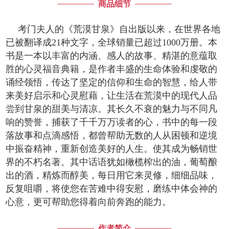
商品细节
考门夫人的《荒漠甘泉》自出版以来，在世界各地
已被翻译成21种文字，全球销量已超过1000万册。本
书是一本以丰富的内涵、感人的故事、精湛的意蕴取
胜的心灵福音典籍，是作者丰盛的生命体验和虔敬的
诵经领悟，传达了坚定的信仰和生命的智慧，给人带
来美好启示和心灵慰藉，让生活在荒漠中的现代人品
尝到甘泉的甜美与清凉。其长久不衰的魅力与不同凡
响的赞誉，捕获了千千万万读者的心，书中的每一段
落故事和点滴感悟，都曾帮助无数的人从困顿和逆境
中振奋精神，重新创造美好的人生。使其成为畅销世
界的不朽名著。其中话语犹如橄榄榨出的油，葡萄酿
出的酒，精炼而醇美，每日用它来灵修，细细品味，
反复咀嚼，将使您在苦难中得安慰，磨练中体会神的
心意，更可帮助您得着向前奔跑的能力。
作者简介