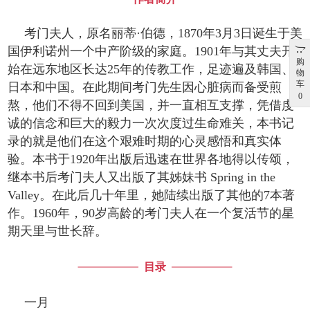
考门夫人，原名丽蒂·伯德，1870年3月3日诞生于美
国伊利诺州一个中产阶级的家庭。1901年与其丈夫开
购
始在远东地区长达25年的传教工作，足迹遍及韩国、
物
车
日本和中国。在此期间考门先生因心脏病而备受煎
0
熬，他们不得不回到美国，并一直相互支撑，凭借虔
诚的信念和巨大的毅力一次次度过生命难关，本书记
录的就是他们在这个艰难时期的心灵感悟和真实体
验。本书于1920年出版后迅速在世界各地得以传颂，
继本书后考门夫人又出版了其姊妹书 Spring in the
Valley。在此后几十年里，她陆续出版了其他的7本著
作。1960年，90岁高龄的考门夫人在一个复活节的星
期天里与世长辞。
目录
一月