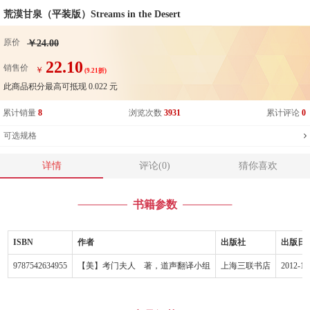
荒漠甘泉（平装版）Streams in the Desert
原价
￥24.00
22.10
销售价
￥
(9.21折)
此商品积分最高可抵现
0.022
元
累计销量
8
浏览次数
3931
累计评论
0
可选规格
详情
评论(0)
猜你喜欢
书籍参数
ISBN
作者
出版社
出版日
9787542634955
【美】考门夫人 著，道声翻译小组
上海三联书店
2012-1