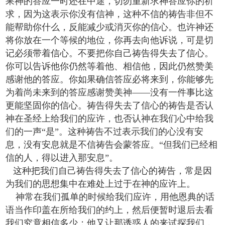
果神的答应一时还在中途，切勿重新求神答应你的祈
求，因为这表示你没有信神，这种不信的祷告非但不
能帮助你什么，反能减少或消灭你的信心。也许神还
将你放在一个等候的地位，你再去向他诉说，可是切
记必须带着信心。不要把你自己祷告得失去了信心。
你可以告诉他你仍然等着他、相信他，因此仍然赞美
感谢他的答应。你如果确信答应必将来到，你能够先
为着尚未来到的答应感谢赞美神——没有一件事比这
更能坚固你的信心。祷告得失去了信心的祷告是否认
神在圣经上给我们的应许，也否认神在我们心中给我
们的一声“是”。这种祷告不过表示我们的心没有安
息，没有安息就是不信祷告会蒙答应。“但我们已经相
信的人，得以进入那安息”。
这种把我们自己祷告得失去了信心的祷告，常是因
为我们的思想集中在难处上过于在神的应许上。
神常在我们孤单的时候给我们应许，用他恩典的话
语当作印盖在所给我们的约上，然后便暂时退后去看
我们究竟相信多少；他又让那诱惑人的来试探我们，