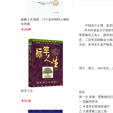
破解人生难题：12个圣经榜样人物给
你答案
中国这片土壤，是否适应
￥23.00
本书作者是才子型的学者
将景教传入东土，曾经有
息，二百年后耶稣会士再
无存。本书并不是严格意
周宁，博士，1961年生
标竿人生
前言
第一次 浪潮：景教僧侣
￥32.20
一 想象阿罗本
二 许多世纪前福音盛行
三 大唐景教三起三落