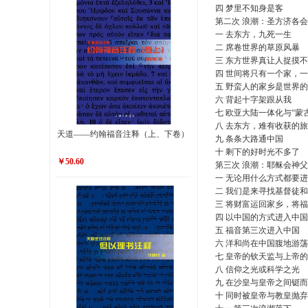
四 梦里不知身是客
第二次 浪潮：圣方济各
一 去东方，九死一生
二 席卷世界的草原风暴
三 东方世界真让人捉摸
四 世间将只有一个家，
五 野蛮人的家乡是世界
六 背起十字架跟从我
七 欧亚大陆一体化与“蒙
八 去东方，难有收获的
天道——约翰福音注释（上、下卷）
九 条条大路通中国
十 剩下的好时光不多了
￥50.60
第三次 浪潮：耶稣会神
一 无论用什么方式都要
二 我们是来寻找基督徒
三 将财富运回家乡，将
四 以中国的方式进入中国
五 福音第三次进入中国
六 洋和尚在中国腹地游荡
七 皇帝的钦天监与上帝
八 信仰之光或科学之光
九 在沙皇与皇帝之间铤
十 同时被皇帝与教皇抛弃