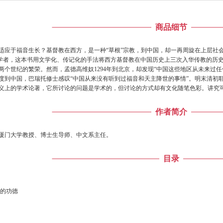
商品细节
于福音生长？基督教在西方，是一种“草根”宗教，到中国，却一再周旋在上层社会
，这本书用文学化、传记化的手法将西方基督教在中国历史上三次入华传教的历史
两个世纪的繁荣。然而，孟德高维奴1294年到北京，却发现“中国这些地区从未来过
度到中国，巴瑞托修士感叹“中国从来没有听到过福音和天主降世的事情”。明末清初
义上的学术论著，它所讨论的问题是学术的，但讨论的方式却有文化随笔色彩。讲究
作者简介
，厦门大学教授、博士生导师、中文系主任。
目录
们的功德