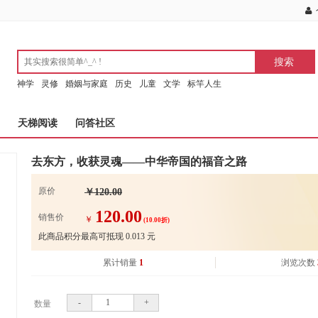
神学
灵修
婚姻与家庭
历史
儿童
文学
标竿人生
天梯阅读
问答社区
去东方，收获灵魂——中华帝国的福音之路
原价
￥120.00
120.00
销售价
￥
(10.00折)
此商品积分最高可抵现
0.013
元
累计销量
1
浏览次数
-
+
数量