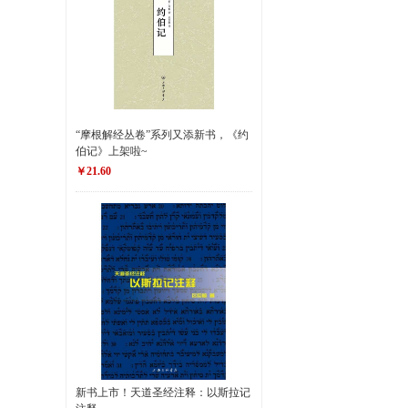
“摩根解经丛卷”系列又添新书，《约
伯记》上架啦~
￥21.60
新书上市！天道圣经注释：以斯拉记