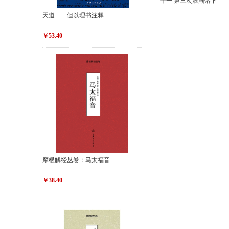
十一 第三次浪潮落下
天道——但以理书注释
￥53.40
摩根解经丛卷：马太福音
￥38.40