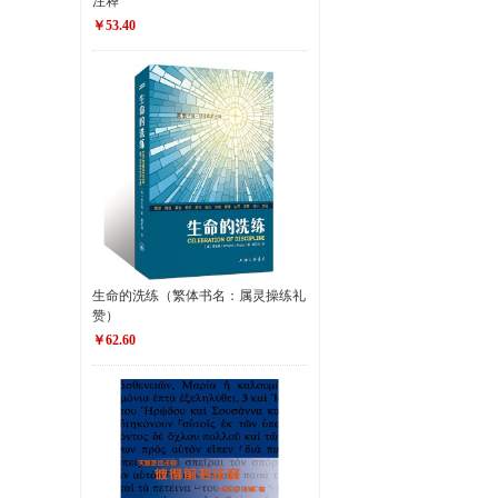
注释
￥53.40
生命的洗练（繁体书名：属灵操练礼
赞）
￥62.60