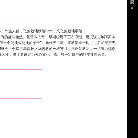
、外族人群，飞絮般地飘落中华，又飞絮般地零落……
写的趣味盎然。基督教入华，早期经历了三次浪潮。唐贞观九年阿罗本
任何一个使徒或使徒的弟子”。元代天主教、景教活跃一时，过后却无声无
耶稣会士创造了基督教入华传教的一段蜜月，雍正禁教后，一切努力荡然
可读性，将读者设定为关心文化问题、有一定修养的非专业性读者。