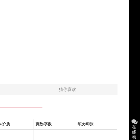
猜你喜欢
本/介质
页数/字数
印次/印张