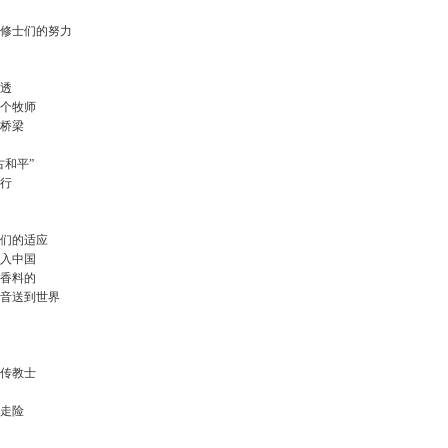
会修士们的努力
不透
一个牧师
的桥梁
古和平”
旅行
父们的适应
进入中国
和香料的
福音送到世界
的传教士
而走险