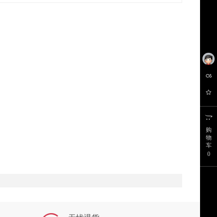
购
物
车
0