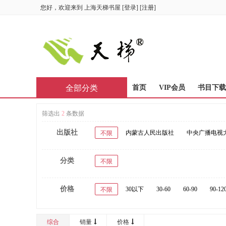
您好，欢迎来到
上海天梯书屋
[
登录
] [
注册
]
全部分类
首页
VIP会员
书目下载
筛选出
2
条数据
出版社
内蒙古人民出版社
中央广播电视
不限
分类
不限
价格
30以下
30-60
60-90
90-12
不限
综合
销量
价格