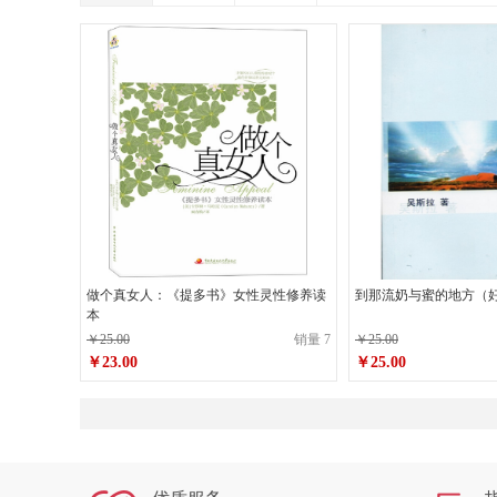
做个真女人：《提多书》女性灵性修养读
到那流奶与蜜的地方（
本
￥25.00
销量 7
￥25.00
￥23.00
￥25.00
原价
￥25.00
原价
￥25.00
￥23.00
￥25.00
销售价
销售价