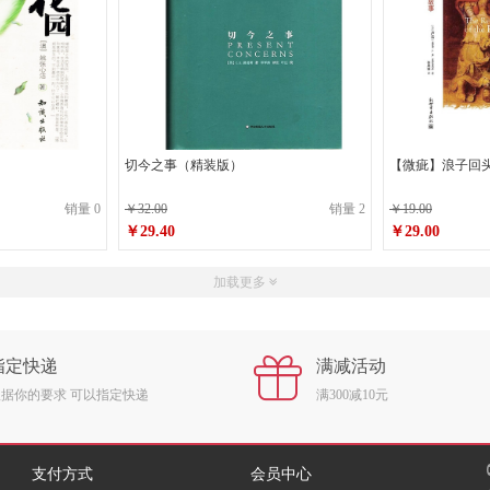
）
切今之事（精装版）
【微疵】浪子回
销量 0
￥32.00
销量 2
￥19.00
￥29.40
￥29.00
原价
￥32.00
原价
￥19.00
加载更多
￥29.40
￥29.00
销售价
销售价
指定快递
满减活动
根据你的要求 可以指定快递
满300减10元
支付方式
会员中心