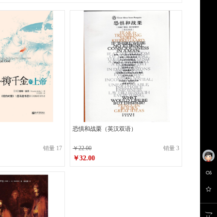
恐惧和战栗（英汉双语）
销量 17
￥22.00
销量 3
￥32.00
原价
￥22.00
￥32.00
销售价