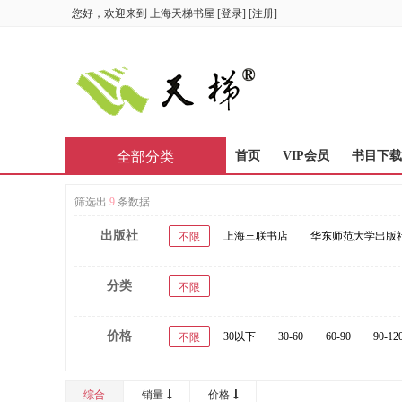
您好，欢迎来到
上海天梯书屋
[
登录
] [
注册
]
全部分类
首页
VIP会员
书目下载
筛选出
9
条数据
出版社
上海三联书店
华东师范大学出版
不限
分类
不限
价格
30以下
30-60
60-90
90-12
不限
综合
销量
价格