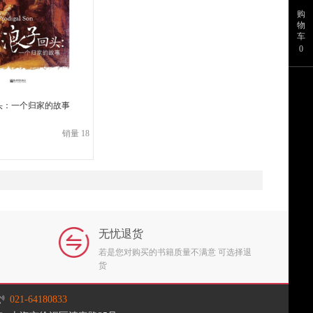
购
物
车
0
头：一个归家的故事
销量 18
无忧退货
若是您对购买的书籍质量不满意 可选择退
货
021-64180833