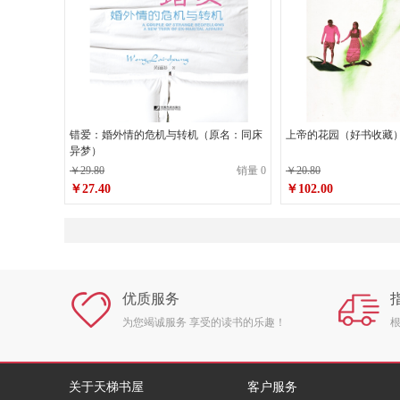
错爱：婚外情的危机与转机（原名：同床
上帝的花园（好书收藏
异梦）
￥29.80
销量 0
￥20.80
￥27.40
￥102.00
原价
￥29.80
原价
￥20.80
￥27.40
￥102.00
销售价
销售价
优质服务
为您竭诚服务 享受的读书的乐趣！
关于天梯书屋
客户服务