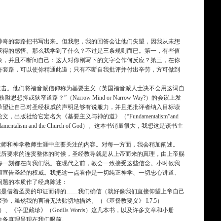
神奇的套路把书写出来。但我想，我的回答会让他们失望，因我从未想
获得的感悟。那么我学到了什么？不过是三条规则而已。第一，有些值
象，并且不断问自己：这人对你刚写下的文字会作何反应？第三，在你
奇套路，可以使你精通此道；只有不断自我批评并付出辛劳，方可做到
击。他们将福音派信仰称为基要主义（英国福音派人士决不会用这词自
道路？”（Narrow Mind or Narrow Way?）的会议上发
希望让自己对圣经权威的声明足够有说服力，并且把批评者纳入目标读
给它定名为《基要主义与神的道》（“Fundamentalism”and
ism and the Church of God）。这本书销量很大，我想这是该书主
牧师和神学教师生涯中主要关注的内容。对每一方面，我会稍加阐述。
献所要求的连贯整体的时候，圣经教导就是从上帝而来的真理，由上帝赐
每一刻都在向我们说。在现代之前，教会一致接受这些信念。小时候我
卫和宣告圣经的权威。我把这一点看作是一切纯正神学、一切忠心讲道、
问题的本质作了经典陈述：
是借着圣灵的印证而得的……我们确信（就好像我们直接仰望上帝自己
虽然我的言语无法贴切地描述。（《基督教要义》 I:7:5）
er）、《字里藏珍》（Gods Words）这几本书，以及许多文章和小册
全备真理呈现在我们眼前。