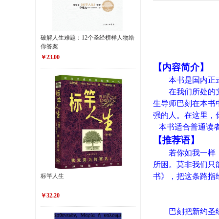
破解人生难题：12个圣经榜样人物给
你答案
￥23.00
【内容简介】
本书是国内正
在我们所处的
生导师巴刻在本书
强的人。在这里，
本书适合普通读
【推荐语】
若你如我一样
所困。莫非我们只
书》，把这条路指
标竿人生
￥32.20
巴刻把新约圣