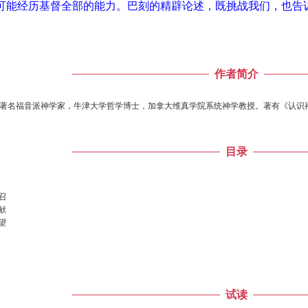
可能经历基督全部的能力。巴刻的精辟论述，既挑战我们，也告
作者简介
er）：当代著名福音派神学家，牛津大学哲学博士，加拿大维真学院系统神学教授。著有
目录
召
献
望
试读