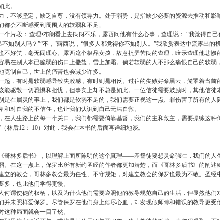
如此。
力，不够坚定，缺乏自尊，没有领导力。处于弱势，是指缺少必要的资源去推动和影
们都会不断感受到周围人的软弱和不足。
个片段： 查理•布朗看上去闷闷不乐，露西问他有什么心事，查理说： “我觉得自己
自己不如别人吗？”“不，”露西说，“很多人都觉得你不如别人。”我欣赏表达中流露出
也不好笑，毫无同理心。露西这个极品女孩，故意捉弄苦闷的查理，暗示查理他悲惨
容易在别人本已脆弱的伤口上撒盐，雪上加霜。倘若软弱的人不那么痛恨自己的软弱
地克制自己，世上的痛苦也会减少许多。
一起，有时是软弱感导致失败感，有时则是相反。过往的失败好像黑云，笼罩着当前
该能驱散一切恐惧和担忧，但事实上却不总是如此。一位信徒需要鼓励时，其他信徒
别是在属灵的事上，我们都是软弱不足的，我们需要正视这一点。罪伤害了所有的人
卑和对自我的不信任，也让我们认识到自己无法自救。
，在人生路上的每一个关口，我们都需要倚靠基督，我们的主和救主，需要操练这种
（林后12： 10）对此，我会在本书的后面再详细地谈。
《哥林多后书》，以理解上面所陈明的这个真理——基督徒要想灵命强壮，我们的人
弱。在这一点上，保罗比所有新约圣经的作者都更加清楚，而《哥林多后书》的阐述
建立的教会，哥林多教会最为任性、不守规矩，对建立教会的保罗也最为不敬。圣经
要多，也比他们学得更慢。
人何谓使徒的权柄，以及为什么他们需要遵照他的教导规范自己的生活，但显然他们
们并未照样爱保罗。尽管保罗在他们身上倾尽心血，却发现假师傅和错误的教导更受
对这种局面就会一目了然。