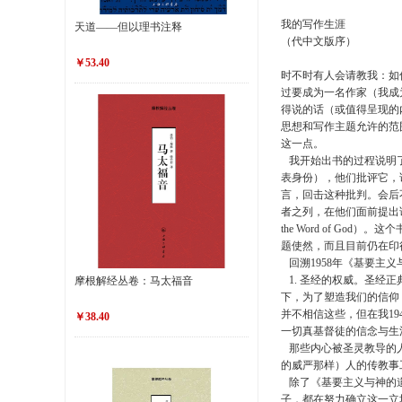
我的写作生涯
天道——但以理书注释
（代中文版序）
￥53.40
时不时有人会请教我：如
过要成为一名作家（我成
得说的话（或值得呈现的
思想和写作主题允许的范
这一点。
我开始出书的过程说明了
表身份），他们批评它，说它
言，回击这种批判。会后
者之列，在他们面前提出论
the Word of God
题使然，而且目前仍在印
回溯1958年《基要主
1. 圣经的权威。圣经
摩根解经丛卷：马太福音
下，为了塑造我们的信仰
并不相信这些，但在我1
￥38.40
一切真基督徒的信念与生
那些内心被圣灵教导的人
的威严那样）人的传教事
除了《基要主义与神的道》，我
子，都在努力确立这一立