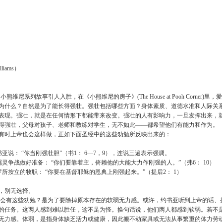
liams）
写的小熊维尼系列故事引人入胜，在《小熊维尼的房子》(The House at Pooh Co
为什么？自然是为了能长得强壮。强壮包括哪些方面？身体素质、道德水准和人际关
表现。强壮，就是在任何情形下都能带来改变。强壮的人有影响力，一旦发挥出来，
得强壮，父母对孩子、老师和教练对学生，无不如此——都希望他们有能力和作为。
有时上帝也会这样做，正如下面圣经中的这些劝勉所反映出来的：
书亚说： “你当刚强壮胆”（书1： 6—7，9），连说三遍表示强调。
属灵争战做好准备： “你们要靠着主，倚赖他的大能大力作刚强的人。”（弗6： 10）
罗所按立的牧职： “你要在基督耶稣的恩典上刚强起来。”（提后2： 1）
，别无选择。
么会有这些劝勉？是为了要除掉原本存在的软弱无力感。或许，约书亚听到上帝的话、
的任务。这两人感到难以胜任，这不足为怪。换句话说，他们两人都感到软弱。若不
无力感。体弱，是指身体缺乏活力或健康，因此搬不动家具或无法从事繁重的体力劳动