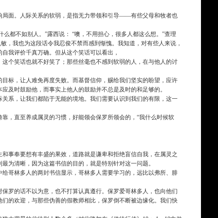
响局面。人际关系的软弱，是指无力带领和引导——有些父母和牧者也
什么都不如别人。”露西说： “噢，不用担心，很多人都这么想。”查理
的机敏，我也为这段话令我忍俊不禁而感到惭愧。我知道，对有些人来说，
的自我评价千真万确。但从这个笑话可以看出，
，这个笑话也就不好笑了；那些丝毫也不感到软弱的人，在与他人的讨
的目标，让人难免再度失败。而基督信仰，赐给我们坚实的盼望，应许
本应及时鼓励他，而事实上他人的鼓励并不总是及时的和足够的。
际关系，让我们都陷于无能的境地。我们需要认识到我们的有限，这一
倚靠，直至养成属灵的习惯，好能领会保罗所领会的，“我什么时候软
生和事奉要想有丰盛的果效，道路就是谦卑和拒绝盲信自我，在属灵之
则最为清晰，因为这篇书信的目的，就是特别针对这一问题。
中给哥林多人的两封书信显示，哥林多人需要学习的，远比以弗所、腓
对保罗的话不以为意，也不打算认真遵行。保罗爱哥林多人，也向他们
他们的欢迎，与那些伪善的假教师相比，保罗倒不断被边缘化。我们快