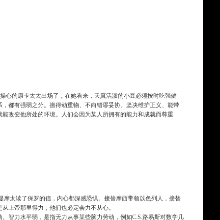
rner)里，爱操心的康卡太太出场了，在她看来，天真活泼的小豆必须按时吃强健
系，都有强弱之分。搬得动重物、不向错谬妥协、坚决维护正义、能带
就能改变他所处的环境。人们会因为某人所拥有的能力和成就而尊重
提摩太读了保罗的信，内心都深感恐惧。接替摩西带领以色列人，接替
是从上帝那里得力，他们也必定会力不从心。
。智力水平弱，是指无力从事某些脑力劳动，例如C.S.路易斯对数学几