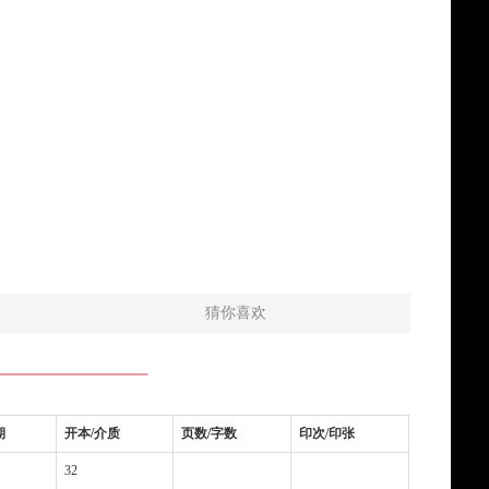
猜你喜欢
期
开本/介质
页数/字数
印次/印张
32