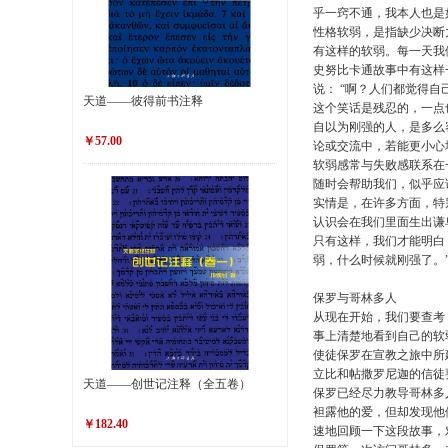
乎一窍不通，我本人也是
性格软弱，是指缺少决断
有这样的软弱。每一天我
史努比卡通故事中有这样一
说： “啊？人们都觉得
天道——彼得前书注释
这个笑话是残忍的，一点
自以为刚强的人，是多么
￥57.00
论或交流中，若能更小心
软弱感常与失败感联系在
随时会帮助我们，似乎应
实情是，在许多方面，特
认识会在我们里面生出谦
只有这样，我们才能明白
弱，什么时候就刚强了。”
保罗与哥林多人
从现在开始，我们要查考
事上清楚地看到自己的软
使徒保罗在宣教之旅中所
立比和帖撒罗尼迦的信徒
天道——创世记注释（全五卷）
保罗已经尽力教导哥林多
袒露他的爱，但却发现他
￥182.40
速地回顾一下这段故事，