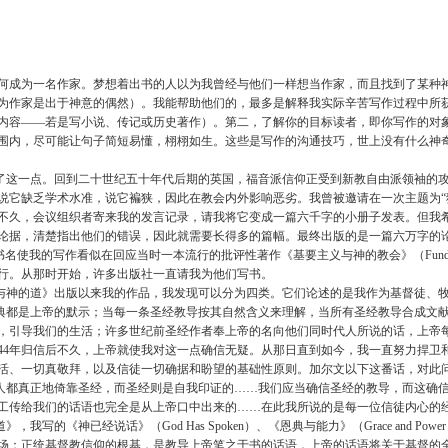
何成为一名作家。梦想着出书的人以为我曾经与他们一样想当作家，而且找到了某种
为作家是出于神意的偶然）。我能帮助他们的，最多是解释我实际辛苦写作过程中所
内容——若是写小说、传记或历史著作）。第二，了解你的目标读者，即你写作的对
围内，尽可能让句子简短易懂，栩栩如生。这些是写作的沟通技巧，世上没有什么神
这一点。回到二十世纪五十年代后期的英国，福音派信仰正受到新教自由派领袖的攻
缺乏学术水准，说它褊狭，因此在教会内外影响恶劣。我曾被邀请在一次主题为“狭隘思想抑或狭窄
不久，会议组织者寄来我的发言记录，请我将它变成一篇六千字的小册子发表。但我
据，清楚指出他们的错误，因此就需要长得多的篇幅。最终出版的是一篇六万字的论文，出版社
）。这个书名使我的写作看似在回应当时一本流行的批评性著作《基要主义与神的教会》（Fundamental
行。从那时开始，许多出版社一直请我为他们写书。
义与神的道》出版以来我的作品，我发现可以分为四类。它们论述的是我作为基督徒、
正典都是上帝的默示；当每一条圣经教导按其自然含义来理解，当所有圣经教导合成文
，引导我们的生活；许多世纪前圣经作者奉上帝的名向他们同时代人所说的话，上帝
944年归信后不久，上帝就使我对这一点确信无疑。从那日直到如今，我一直努力捍
活、一切真敬拜，以及信徒一切确据和盼望的基础性原则。加尔文以下这番话，对此
都真正地倚靠圣经，而圣经则是自我印证的……我们应当确信圣经的教导，而这确信
工传给我们的话语也完全是从上帝口中出来的……在此我所说的是每一位信徒内心的经验，
写的《神已经说话》（God Has Spoken）、《恩典与能力》（Grace and Pow
场：正统基督教信仰的根基，是教导上帝笔之于书的话语，上帝的话语将关于基督的