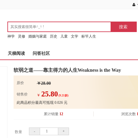
神学
灵修
婚姻与家庭
历史
儿童
文学
标竿人生
天梯阅读
问答社区
软弱之道——靠主得力的人生Weakness is the Way
原价
￥28.00
25.80
销售价
￥
(9.21折)
此商品积分最高可抵现
0.026
元
累计销量
12
浏览次数
-
+
数量