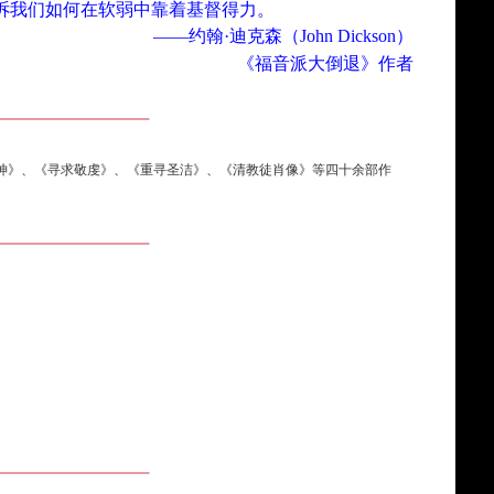
诉我们如何在软弱中靠着基督得力。
——
约翰·迪克森（John Dickson）
《福音派大倒退》作者
《认识神》、《寻求敬虔》、《重寻圣洁》、《清教徒肖像》等四十余部作