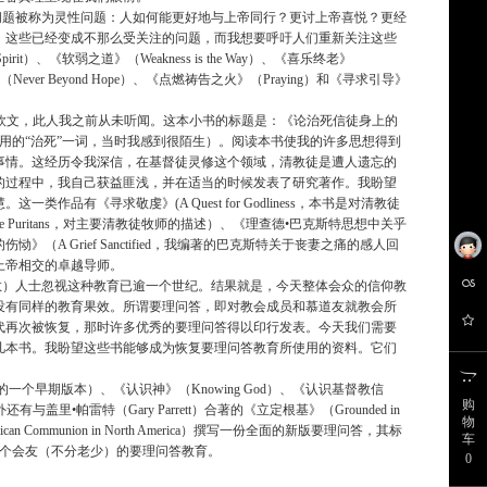
问题被称为灵性问题：人如何能更好地与上帝同行？更讨上帝喜悦？更经
，这些已经变成不那么受关注的问题，而我想要呼吁人们重新关注这些
Spirit）、《软弱之道》（Weakness is the Way）、《喜乐终老》
蓝天》（Never Beyond Hope）、《点燃祷告之火》（Praying）和《寻求引导》
•欧文，此人我之前从未听闻。这本小书的标题是：《论治死信徒身上的
我却看不出来（因他用的“治死”一词，当时我感到很陌生）。阅读本书使我的许多思想得到
事情。这经历令我深信，在基督徒灵修这个领域，清教徒是遭人遗忘的
的过程中，我自己获益匪浅，并在适当的时候发表了研究著作。我盼望
《寻求敬虔》(A Quest for Godliness，本书是对清教徒
he Puritans，对主要清教徒牧师的描述）、《理查德•巴克斯特思想中关乎
er），以及《圣化的伤恸》（A Grief Sanctified，我编著的巴克斯特关于丧妻之痛的感人回
上帝相交的卓越导师。
教）人士忽视这种教育已逾一个世纪。结果就是，今天整体会众的信仰教
没有同样的教育果效。所谓要理问答，即对教会成员和慕道友就教会所
代再次被恢复，那时许多优秀的要理问答得以印行发表。今天我们需要
几本书。我盼望这些书能够成为恢复要理问答教育所使用的资料。它们
本书的一个早期版本）、《认识神》（Knowing God）、《认识基督教信
购
y）。另外还有与盖里•帕雷特（Gary Parrett）合著的《立定根基》（Grounded in
物
ommunion in North America）撰写一份全面的新版要理问答，其标
车
对每一个会友（不分老少）的要理问答教育。
0