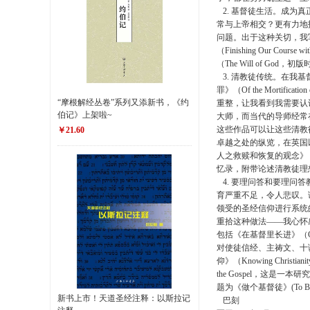
2. 基督徒生活。成为
常与上帝相交？更有力地
问题。出于这种关切，我写了《重寻圣
（Finishing Our C
（The Will of God
3. 清教徒传统。在我
罪》（Of the Mort
“摩根解经丛卷”系列又添新书，《约
重整，让我看到我需要认
伯记》上架啦~
大师，而当代的导师经常
这些作品可以让这些清教徒牧
￥21.60
卓越之处的纵览，在英国以《
人之救赎和恢复的观念》（The Re
忆录，附带论述清教徒理
4. 要理问答和要理问
育严重不足，令人悲叹。
领受的圣经信仰进行系统
重拾这种做法——我心怀
包括《在基督里长进》（Growi
对使徒信经、主祷文、十诫和洗
仰》（Knowing Christ
the Gospel，这是一本
题为《做个基督徒》(To 
新书上市！天道圣经注释：以斯拉记
巴刻