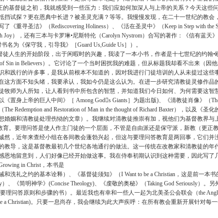
真正的基督徒之初，我就感受到一些压力：我们应如何加深人与上帝的关系？今天这些
抵挡试探？更在恩典中长进？被圣灵充满？等等。我慢慢发现，在二十一世纪的教会
洁》（Rediscovering Holiness）、《活在圣灵中》（Keep in Step with the 
ourse with Joy），还有三本与卡罗琳•尼斯特伦（Carolyn Nystrom）合写的著作：《信有
，初版时书名为《保守我，引导我》［Guard Us,Guide Us］）。
基督徒人生的开始阶段，出于闲暇时的兴趣，我读了一本小书，作者是十七世纪的约翰
ification of Sin in Believers）。它讨论了一个当时困扰我的难题，但从标题
识和践行的许多事，是我从前根本不知道的，因对我进行门徒培训的人从未提过这些
在这方面不知头绪，我要承认，我如今仍是这么认为。在进一步研究清教徒灵修作品
师为人所知，让人看到书中所包含的智慧，并知道我们今日如何、为何需要这智慧。这一类作品有
置身上帝的巨人中间》［ Among Gods Giants］为题出版)、《清教徒肖像》（T
demption and Restoration of Man in the thought of Richard Baxt
想婚姻和清教徒处理伤恸的文章）。我继续对清教徒推崇有加，视他们为基督教界与
答教育。要理问答是使人作主门徒的一个层面，不管是自由派还是保守派，新教（更正
诚然，近年来查经小组在各间教会蓬勃兴起，但这与要理问答教育是两回事，它们并
的教导，这是基督教最初几个世纪各地通行的做法。这一传统在改教家和清教徒的年
感恩地留意到，人们好像已经开始做这事。我在侍奉初期认识到这种需要，因此写了
ng in Christ，本书是
礼之约的基本诠释）、《基督徒须知》（I Want to be a Christian，这是前一
ianity）、《简明神学》(Concise Theology)、《虔敬的奥秘》（Taking God Seriousl
研究要理问答原则和步骤的书）。最近我也有幸和一些人一起为北美圣公会联会（the Anglican C
Be a Christian)。只要一息尚存，我会继续为此大声疾呼：在所有教会重新开展针