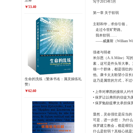
注释
写于2015年3月
￥53.40
第一章 关于软弱
主耶和华，求你引领，
走过今世旷野路。
我本软弱……
——威廉斯（William Wil
强者与弱者
米尔恩（A.A.Milne）
素，这可是件头等大事。
领一个群体，都是强壮的
他。康卡太太盼望小豆长
生命的洗练（繁体书名：属灵操练礼
这乃是属世的方式，不过
赞）
￥62.60
• 上帝对摩西的接班人约
• 保罗让以弗所的信徒为
• 保罗勉励提摩太承担保
显然，灵命强壮是应当的
可是，进一步想： 为什
保罗建立教会，都是艰巨
什么是软弱？其核心就是