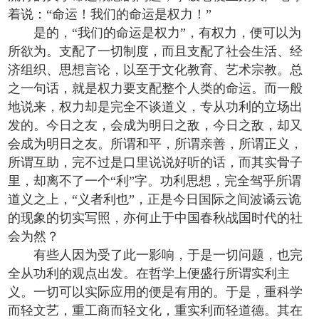
着说：“命运！我们的命运是权力！”
是的，“我们的命运是权力”，有权力，便可以为
所欲为。支配了一切制度，而且支配了社会生活、经
济组织、思想言论，以至于文化教育、艺术宗教。总
之一句话，就是权力要支配整个人类的命运。而一般
地说来，权力却是完全不谈道义，专从功利的立场出
发的。今日之友，会成为明日之敌，今日之敌，却又
会成为明日之友。所谓和平，所谓亲善，所谓正义，
所谓互助，完不过是口里说说好听的话，而其实骨子
里，却离不了一个“利”字。功利思想，完全驾乎所谓
道义之上，“义者利也”，正是今日国际之间波谲云诡
的现象的切实写照，亦何止于中国春秋战国时代的社
会为然？
有些人因为受了此一影响，于是一切问题，也完
全从功利的观点出发。在哲学上便盛行所谓实利主
义。一切可以实际应用的便是有用的。于是，重科学
而轻文艺，重工商而轻文化，重实利而轻道德。其在