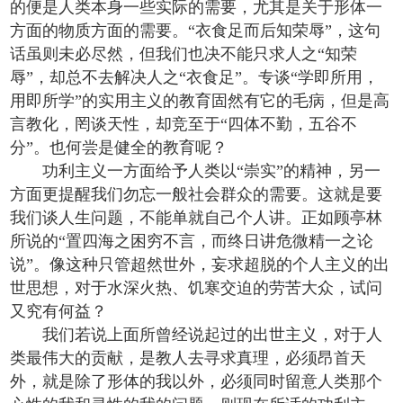
的便是人类本身一些实际的需要，尤其是关于形体一
方面的物质方面的需要。“衣食足而后知荣辱”，这句
话虽则未必尽然，但我们也决不能只求人之“知荣
辱”，却总不去解决人之“衣食足”。专谈“学即所用，
用即所学”的实用主义的教育固然有它的毛病，但是高
言教化，罔谈天性，却竞至于“四体不勤，五谷不
分”。也何尝是健全的教育呢？
功利主义一方面给予人类以“崇实”的精神，另一
方面更提醒我们勿忘一般社会群众的需要。这就是要
我们谈人生问题，不能单就自己个人讲。正如顾亭林
所说的“置四海之困穷不言，而终日讲危微精一之论
说”。像这种只管超然世外，妄求超脱的个人主义的出
世思想，对于水深火热、饥寒交迫的劳苦大众，试问
又究有何益？
我们若说上面所曾经说起过的出世主义，对于人
类最伟大的贡献，是教人去寻求真理，必须昂首天
外，就是除了形体的我以外，必须同时留意人类那个