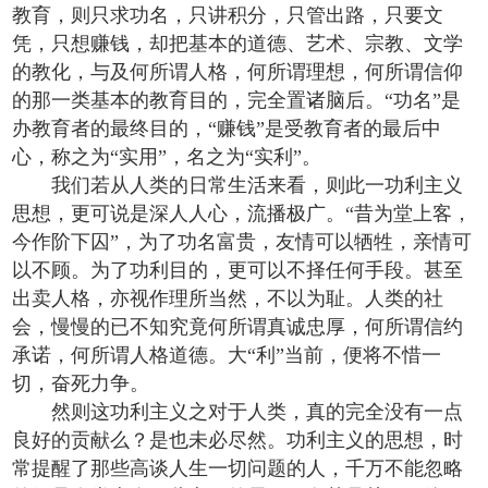
教育，则只求功名，只讲积分，只管出路，只要文
凭，只想赚钱，却把基本的道德、艺术、宗教、文学
的教化，与及何所谓人格，何所谓理想，何所谓信仰
的那一类基本的教育目的，完全置诸脑后。“功名”是
办教育者的最终目的，“赚钱”是受教育者的最后中
心，称之为“实用”，名之为“实利”。
我们若从人类的日常生活来看，则此一功利主义
思想，更可说是深人人心，流播极广。“昔为堂上客，
今作阶下囚”，为了功名富贵，友情可以牺牲，亲情可
以不顾。为了功利目的，更可以不择任何手段。甚至
出卖人格，亦视作理所当然，不以为耻。人类的社
会，慢慢的已不知究竟何所谓真诚忠厚，何所谓信约
承诺，何所谓人格道德。大“利”当前，便将不惜一
切，奋死力争。
然则这功利主义之对于人类，真的完全没有一点
良好的贡献么？是也未必尽然。功利主义的思想，时
常提醒了那些高谈人生一切问题的人，千万不能忽略