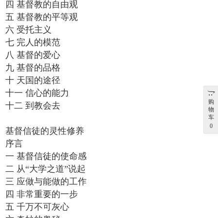
四 基督教的自由观
五 基督教的平等观
六 受托主义
七 完人的模范
八 基督的爱心
九 基督的品格
十 天国的途径
十一 信心的能力
购
十二 到教会去
物
车
0
基督信徒的灵性修养
序言
一 基督信徒的使命感
二 从“大学之道”说起
三 应做与能做的工作
四 非常重要的一步
五 千万不可灰心