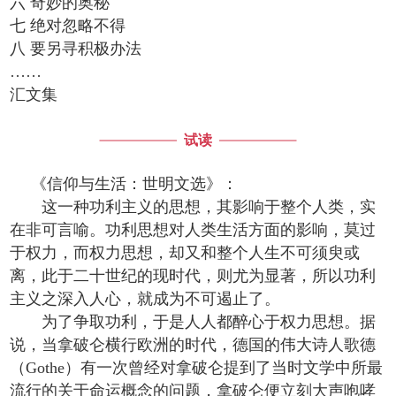
六 奇妙的奥秘
七 绝对忽略不得
八 要另寻积极办法
……
汇文集
试读
《信仰与生活：世明文选》：
这一种功利主义的思想，其影响于整个人类，实
在非可言喻。功利思想对人类生活方面的影响，莫过
于权力，而权力思想，却又和整个人生不可须臾或
离，此于二十世纪的现时代，则尤为显著，所以功利
主义之深入人心，就成为不可遏止了。
为了争取功利，于是人人都醉心于权力思想。据
说，当拿破仑横行欧洲的时代，德国的伟大诗人歌德
（Gothe）有一次曾经对拿破仑提到了当时文学中所最
流行的关于命运概念的问题，拿破仑便立刻大声咆哮