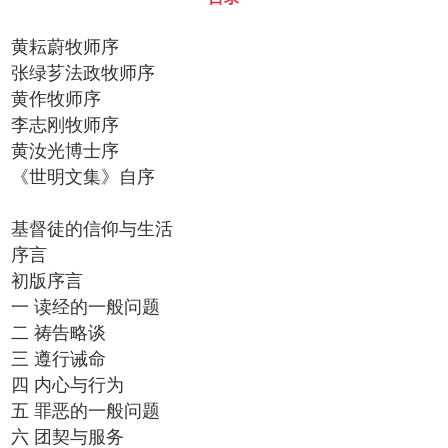
黄耘蔚牧师序
张绿芗法政牧师序
黄作牧师序
李志刚牧师序
黄汝光博士序
《世明文集》自序
基督徒的信仰与生活
序言
初版序言
一 读经的一般问题
二 祷告略谈
三 遵行诫命
四 内心与行为
五 罪恶的一般问题
六 团契与服务