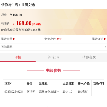
信仰与生活：世明文选
原价
￥168.00
168.00
销售价
￥
(10.00折)
此商品积分最高可抵现
0.155
元
累计销量
0
浏览次数
3919
累计评论
0
可选规格
详情
评论(0)
猜你喜欢
书籍参数
ISBN
作者
出版社
出版日期
开本/介质
页数/字数
9787802549234
何世明
宗教文化出版社
2014-10
16(精装)