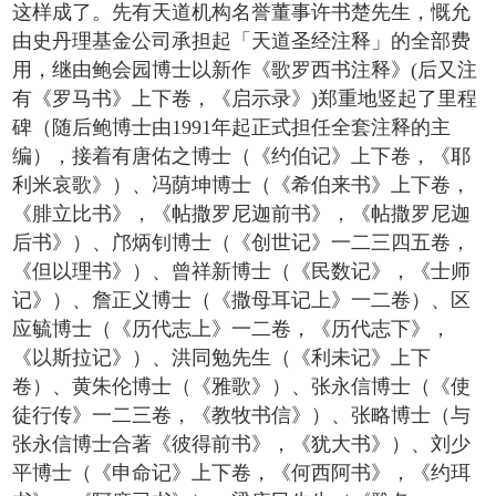
这样成了。先有天道机构名誉董事许书楚先生，慨允
由史丹理基金公司承担起「天道圣经注释」的全部费
用，继由鲍会园博士以新作《歌罗西书注释》(后又注
有《罗马书》上下卷，《启示录》)郑重地竖起了里程
碑（随后鲍博士由1991年起正式担任全套注释的主
编），接着有唐佑之博士（《约伯记》上下卷，《耶
利米哀歌》）、冯荫坤博士（《希伯来书》上下卷，
《腓立比书》，《帖撒罗尼迦前书》，《帖撒罗尼迦
后书》）、邝炳钊博士（《创世记》一二三四五卷，
《但以理书》）、曾祥新博士（《民数记》，《士师
记》）、詹正义博士（《撒母耳记上》一二卷）、区
应毓博士（《历代志上》一二卷，《历代志下》，
《以斯拉记》）、洪同勉先生（《利未记》上下
卷）、黄朱伦博士（《雅歌》）、张永信博士（《使
徒行传》一二三卷，《教牧书信》）、张略博士（与
张永信博士合著《彼得前书》，《犹大书》）、刘少
平博士（《申命记》上下卷，《何西阿书》，《约珥