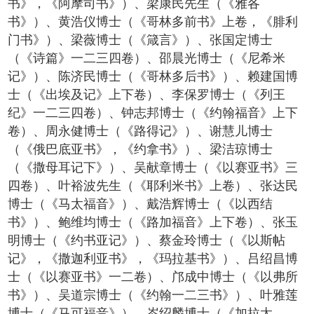
书》，《阿摩司书》）、梁康民先生（《雅各
书》）、黄浩仪博士（《哥林多前书》上卷，《腓利
门书》）、梁薇博士（《箴言》）、张国定博士
（《诗篇》一二三四卷）、邵晨光博士（《尼希米
记》）、陈济民博士（《哥林多后书》）、赖建国博
士（《出埃及记》上下卷）、李保罗博士（《列王
纪》一二三四卷）、钟志邦博士（《约翰福音》上下
卷）、周永健博士（《路得记》）、谢慧儿博士
（《俄巴底亚书》，《约拿书》）、梁洁琼博士
（《撒母耳记下》）、吴献章博士（《以赛亚书》三
四卷）、叶裕波先生（《耶利米书》上卷）、张达民
博士（《马太福音》）、戴浩辉博士（《以西结
书》）、鲍维均博士（《路加福音》上下卷）、张玉
明博士（《约书亚记》）、蔡金玲博士（《以斯帖
记》，《撒迦利亚书》，《玛拉基书》）、吕绍昌博
士（《以赛亚书》一二卷）、邝成中博士（《以弗所
书》）、吴道宗博士（《约翰一二三书》）、叶雅莲
博士（《马可福音》）、岑绍麟博士（《加拉太