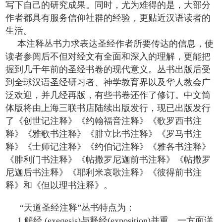
写下自己的研究成果。同时，尤为难得的是，大部分
作者都具有服务信仰社群的经验，更贴近汉语读者的
生活。
本注释丛书力求表达圣经作者所要传达的信息，使
读者参阅后不但对经文有全面和深入的理解，更能把
握到几千年前的圣经书卷的现代意义。丛书
出版后受
到全球汉语圣经研习者、神学教育界以及华人教会广
泛欢迎，并几经再版，有些书卷还作了修订。中文简
体版将由上海三联书店陆续出版发行，现已出版发行
了《创世记注释》《约翰福音注释》《歌罗西书注
释》《雅歌书注释》《腓立比书注释》《罗马书注
释》《士师记注释》《约伯记注释》《雅各书注释》
《腓利门书注释》《帖撒罗尼迦前书注释》《帖撒罗
尼迦后书注释》《耶利米哀歌注释》《彼得前书注
释》和《但以理书注释》。
“天道圣经注释”丛书特点为：
1.解经 (exegesis)与释经(exposition)并重。一方面详