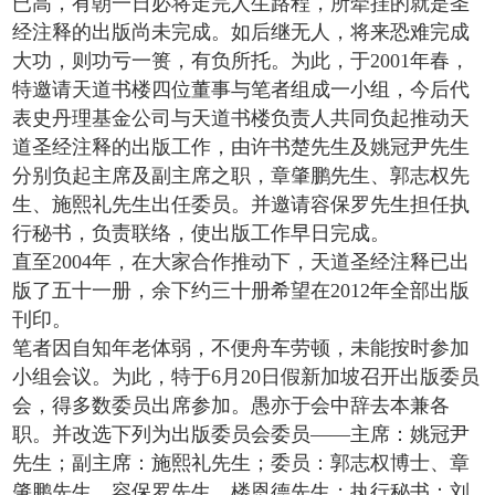
已高，有朝一日必将走完人生路程，所牵挂的就是圣
经注释的出版尚未完成。如后继无人，将来恐难完成
大功，则功亏一篑，有负所托。为此，于2001年春，
特邀请天道书楼四位董事与笔者组成一小组，今后代
表史丹理基金公司与天道书楼负责人共同负起推动天
道圣经注释的出版工作，由许书楚先生及姚冠尹先生
分别负起主席及副主席之职，章肇鹏先生、郭志权先
生、施熙礼先生出任委员。并邀请容保罗先生担任执
行秘书，负责联络，使出版工作早日完成。
直至2004年，在大家合作推动下，天道圣经注释已出
版了五十一册，余下约三十册希望在2012年全部出版
刊印。
笔者因自知年老体弱，不便舟车劳顿，未能按时参加
小组会议。为此，特于6月20日假新加坡召开出版委员
会，得多数委员出席参加。愚亦于会中辞去本兼各
职。并改选下列为出版委员会委员——主席：姚冠尹
先生；副主席：施熙礼先生；委员：郭志权博士、章
肇鹏先生、容保罗先生、楼恩德先生；执行秘书：刘