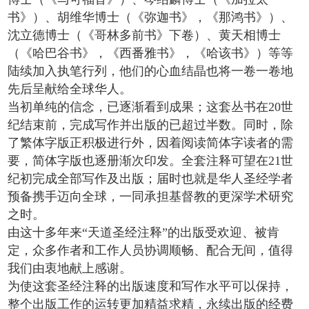
书》）、胡维华博士（《弥迦书》，《那鸿书》）、
沈立德博士（《哥林多前书》下卷）、黄天相博士
（《哈巴谷书》，《西番雅书》，《哈该书》）等等
陆续加入执笔行列，他们的心血结晶也将一卷一卷地
先后呈献给全球华人。
当初单纯的信念，已逐渐看到成果；这套丛书在20世
纪结束前，完成写作并出版的已超过半数。同时，除
了繁体字版正积极进行外，因着阅读简体字读者的需
要，简体字版也逐册渐次印发。全套注释可望在21世
纪初完成全部写作及出版；届时也就是华人圣经学者
预备携手迈向全球，一同承担基督教的更深学术研究
之时。
由这十多年来“天道圣经注释”的出版受欢迎、被肯
定，众多作者和工作人员协调顺畅、配合无间，值得
我们由衷地献上感谢。
为使这套圣经注释的出版速度和写作水平可以保持，
整个出版工作的运转更加精益求精，永续出版的经费