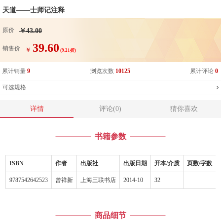
天道——士师记注释
原价
￥43.00
39.60
销售价
￥
(9.21折)
累计销量
9
浏览次数
10125
累计评论
0
可选规格
详情
评论(0)
猜你喜欢
书籍参数
ISBN
作者
出版社
出版日期
开本/介质
页数/字数
9787542642523
曾祥新
上海三联书店
2014-10
32
商品细节