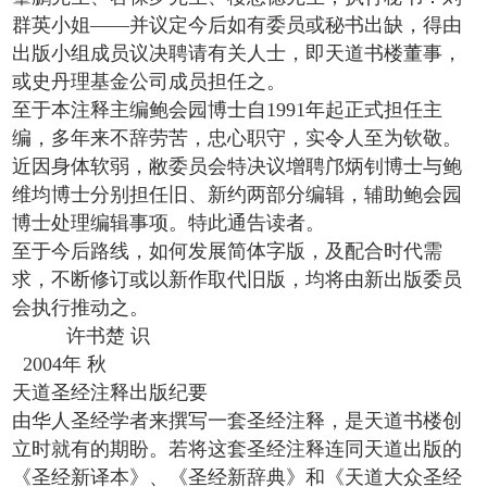
群英小姐——并议定今后如有委员或秘书出缺，得由
出版小组成员议决聘请有关人士，即天道书楼董事，
或史丹理基金公司成员担任之。
至于本注释主编鲍会园博士自1991年起正式担任主
编，多年来不辞劳苦，忠心职守，实令人至为钦敬。
近因身体软弱，敝委员会特决议增聘邝炳钊博士与鲍
维均博士分别担任旧、新约两部分编辑，辅助鲍会园
博士处理编辑事项。特此通告读者。
至于今后路线，如何发展简体字版，及配合时代需
求，不断修订或以新作取代旧版，均将由新出版委员
会执行推动之。
许书楚 识
2004年 秋
天道圣经注释出版纪要
由华人圣经学者来撰写一套圣经注释，是天道书楼创
立时就有的期盼。若将这套圣经注释连同天道出版的
《圣经新译本》、《圣经新辞典》和《天道大众圣经