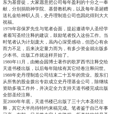
东为基督徒，大家愿意把公司每年盈利的十分之一奉
献，分别捐助神学院、基督教机构，以及每年圣诞赠
送礼金给神职人员，史丹理制造公司也因此得到大大
祝福。
1978年容保罗先生与笔者会面，提起邀请华人圣经学
者着写圣经注释的建议，鼓励笔者投入这份工作。当
时笔者认为计划庞大，虽内心深受感动，但恐心有余
而力不足，后来决定量力而为，有多少资金就出版多
少本书。出版工作就这样开始了。
1980年11月，由鲍会园博士著作的歌罗西书注释交给
天道书楼出版，以后每年陆续有其它经卷注释问世。
1988年史丹理制造公司结束二十五年的营业。股东们
从所售的股金拨出专款成立史丹理基金公司，除继续
资助多项工作外，并决定全力支持天道书楼完成出版
全部圣经注释。
至2000年年底，天道书楼已出版了三十六本圣经注
释，其它大半尚待特约来稿完成。笔者鉴于自己年事