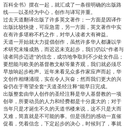
百科全书》摆在一起，就汇成了一条很明确的出版路
线——以圣经为中心，创作与译写并重。
过去天道翻译出版了许多英文著作；一方面是因译作
出版比较快捷，可应急需，另一方面，英文著作中实
在有许多堪称不朽之作，对华人读者大有裨益。
天道一开始就大力提倡创作，虽然许多华人都谦以学
术研究未臻成熟，而迟迟未克起步，我们仍以“作者与
读者同步迈进”的信念，成功地争取到不少处女作品；
要想能与欧美的基督教文献等量齐观，我们就必须尽
早放响起步枪声。近年来看见众多作家应声而起，华
文创作相继涌现，实在令人兴奋；然而我们更大的兴
奋仍在于寄望全套“天道圣经注释”能早日完成。
出版整套由华人创作的圣经注释是华人基督教的一项
创举，所要动员的人力和经费都是十分庞大的；对于
当年只是才诞生不久的天道书楼来说，这不只是大而
又难，简直就是不可能的事。但是强烈的感动一直催
促着，凭着信念，下定起步的决心，时候到了，事就