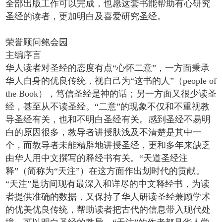
全部出版工作可以完成，也愿这套书能帮助有心研究
圣经的读者，更加明白及喜爱研究圣经。
荣誉顾问鲍会园
主编序言
华人读者对圣经的态度有点“心怀二意”，一方面秉承
华人自身的优良传统，视自己为“这书的人”（people of
the Book），笃信圣经是神的话；另一方面又很少读圣
经，甚至从不读圣经。“二意”的现象不仅和不重视教
导圣经有关，也和不明白圣经有关。感到圣经不易明
白的原因很多，教导者讲授肤浅及不清楚是其中一
个，而教导者未能精辟地讲授圣经，更和多年来缺乏
由华人用中文撰写的释经书有关。“天道圣经注
释”（简称为“天注”）在这方面作出划时代的贡献。
“天注”是坊间现有最深入和详尽的中文释经书，为读
者提供准确的数据，又保持了华人研读圣经兼顾学术
的优美优良传统，帮助读者把古代的信息带入现代处