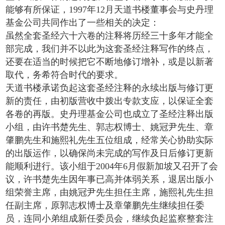
能够有所保证，1997年12月天道书楼董事会与史丹理
基金公司共同作出了一些相关的决定：
虽然全套圣经六十六卷的注释将历经三十多年才能全
部完成，我们并不以此为这套圣经注释写作的终点，
还要在适当的时候把它不断地修订增补，或是以新著
取代，务希符合时代的要求。
天道书楼承诺负起这套圣经注释的永续出版与修订更
新的责任，由初版营收中拨出专款支应，以保证全套
各卷的再版。史丹理基金公司也成立了圣经注释出版
小组，由许书楚先生、郭志权博士、姚冠尹先生、章
肇鹏先生和施熙礼先生五位组成，经常关心协助实际
的出版运作，以确保尚未完成的写作及日后修订更新
能顺利进行。该小组于2004年6月假新加坡又召开了会
议，许书楚先生因年事已高并体弱关系，退居出版小
组荣誉主席，由姚冠尹先生担任主席，施熙礼先生担
任副主席，原郭志权博士及章肇鹏先生继续担任委
员，连同小弟组成新任委员会，继续负起监察整套注