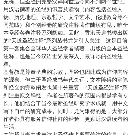
充栋，但圣经的完整汉译问世迄今尚不到两个世纪。
用汉语撰著的圣经知识普及读物（内容包括圣经人
物、历史地理、宗教哲学、文学艺术、伦理教育等不
同范畴）和个别经卷的研究注释著作陆续有见，唯全
本圣经各卷注释系列阙如。因此，香港天道书楼出版
的“天道圣经注释”系列丛书尤为引人关注。这是目前
第一套集合全球华人圣经学者撰著、出版的全本圣经
注释，也是当今汉语世界最深入、最详尽的圣经注
释。
基督教是尊奉圣典的宗教，圣经也因此成为信仰内容
的源泉。但由于圣经成书年代久远，文本障碍的消除
和经义的完整阐发也就十分重要。“天道圣经注释”系
列注重原文释经，作者在所著作的范围内都是学有专
长，他们结合了当今最新圣经研究学术成就，用中文
写下自己的研究成果。同时，尤为难得的是，大部分
作者都具有服务信仰社群的经验，更贴近汉语读者的
生活。
本注释丛书力求表达出圣经作者所要传达的信息，使