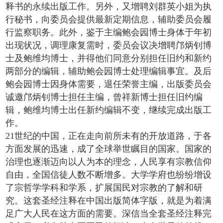
释书的永续出版工作。另外，又增聘刘群英小姐为执
行秘书，向委员会提供最新定期信息，辅助委员会履
行监察职务。此外，鉴于主编鲍会园博士身体于年初
出现状况，调理康复需时，委员会议决增聘邝炳钊博
士及鲍维均博士，并得他们同意分别担任旧约和新约
两部分的编辑，辅助鲍会园博士处理编辑事宜。及后
鲍会园博士因身体需要，退任荣誉主编，出版委员会
诚邀邝炳钊博士担任主编，曾祥新博士担任旧约编
辑，鲍维均博士出任新约编辑不变，继续完成出版工
作。
21世纪的中国，正在走向前所未有的开放道路，于各
方面发展的迅速，成了全球举世瞩目的国家。国家的
治理也逐渐迈向以人为本的理念，人民享有宗教信仰
自由，全国信徒人数不断增多。大学学府也纷纷增设
了宗哲学学科和学系，扩展国民对宗教的了解和研
究。这套圣经注释在中国出版简体字版，就是为着满
足广大人民在这方面的需要。深信当全套圣经注释完