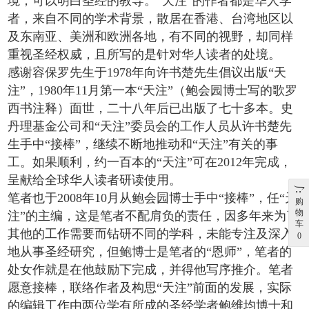
境，可以明白圣经的教导。“天注”的作者都是华人学
者，来自不同的学术背景，散居在香港、台湾地区以
及东南亚、美洲和欧洲各地，有不同的视野，却同样
重视圣经权威，且所写的是针对华人读者的处境。
感谢容保罗先生于1978年向许书楚先生倡议出版“天
注”，1980年11月第一本“天注”（鲍会园博士写的歌罗
西书注释）面世，二十八年后已出版了七十多本。史
丹理基金公司和“天注”委员会的工作人员从许书楚先
生手中“接棒”，继续不断地推动和“天注”有关的事
工。如果顺利，约一百本的“天注”可在2012年完成，
呈献给全球华人读者研读使用。
笔者也于2008年10月从鲍会园博士手中“接棒”，任“天
购
物
注”的主编，这是笔者不配肩负的责任，因多年来为了
车
其他的工作需要而钻研不同的学科，未能专注及深入
0
地从事圣经研究，但鲍博士是笔者的“恩师”，笔者的
处女作就是在他鼓励下完成，并得他写序推介。笔者
愿意接棒，联络作者及构思“天注”前面的发展，实际
的编辑工作由两位学有所成的圣经学者鲍维均博士和