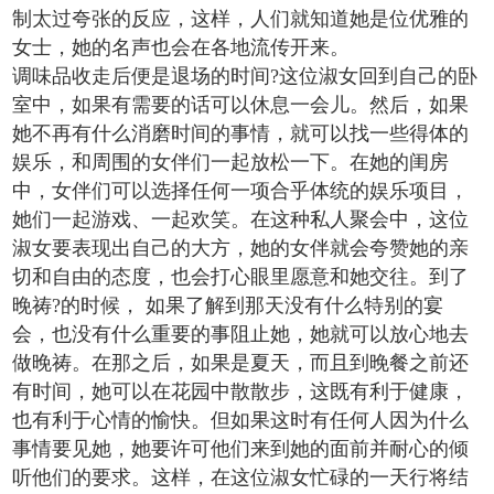
制太过夸张的反应，这样，人们就知道她是位优雅的
女士，她的名声也会在各地流传开来。
调味品收走后便是退场的时间?这位淑女回到自己的卧
室中，如果有需要的话可以休息一会儿。然后，如果
她不再有什么消磨时间的事情，就可以找一些得体的
娱乐，和周围的女伴们一起放松一下。在她的闺房
中，女伴们可以选择任何一项合乎体统的娱乐项目，
她们一起游戏、一起欢笑。在这种私人聚会中，这位
淑女要表现出自己的大方，她的女伴就会夸赞她的亲
切和自由的态度，也会打心眼里愿意和她交往。到了
晚祷?的时候， 如果了解到那天没有什么特别的宴
会，也没有什么重要的事阻止她，她就可以放心地去
做晚祷。在那之后，如果是夏天，而且到晚餐之前还
有时间，她可以在花园中散散步，这既有利于健康，
也有利于心情的愉快。但如果这时有任何人因为什么
事情要见她，她要许可他们来到她的面前并耐心的倾
听他们的要求。这样，在这位淑女忙碌的一天行将结