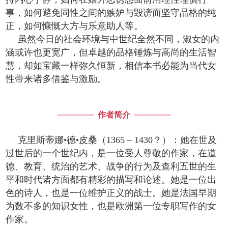
事，如何避免同性之间的嫉妒与毁谤而坚守品格的纯
正，如何慷慨大方与乐意助人等。
虽然今日的社会环境与中世纪全然不同，淑女的内
涵或许也更宽广，但卓越的品格锤炼与高尚的生活智
慧，却如宝藏一样弥久恒新，相信本书必能为当代女
性带来诸多借鉴与激励。
作者简介
克里斯蒂娜•德•皮桑（1365 – 1430？）：她在世及
过世后的一个世纪内，是一位受人尊敬的作家，在道
德、教育、统治的艺术、战争的行为及查利五世的生
平和时代诸方面都有精彩的描写和论述。她是一位出
色的诗人，也是一位维护正义的战士。她是法国早期
为数不多的知识女性，也是欧洲第一位专职写作的女
作家。