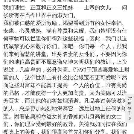
我们理性、正直和正义三姐妹——上帝的女儿——问
候所有在当今世界中的淑女们。
我们被仁慈的爱所激励，渴望看到所有的女性幸福、
安康、心灵成熟、满有尊贵和荣耀。我们希望没有任
何事物可以拦阻你们得到这些祝福，因此，我们以迫
切诚挚的心来教导你们。来吧，你们每一个人，跟我
们来到智慧的讲堂。出身名贵的女性们，不要因为你
们的地位高贵而不愿意谦卑地来听我们的教训，上帝
说过，凡自卑的，必升为高。①?对于那些喜爱地上财
富的人，这个世界上有什么比金银宝石更可爱呢？然
而这些财富却不能真正提高一个人的价值，唯有高尚
的品格，才能使得一个人更加高贵。因为美德可以流
芳百世，而其他的都将如烟消逝。凡品尝过美德滋味
购
的人，总是更加热烈地渴慕它，远胜过地上任何的珍
物
车
宝。因着恩典和命运女神的眷顾而出身高贵的女士
0
们，你们理应受到最好的教导。美德就如同摆在我们
餐桌上的美食，我们很高兴首先和你们分享。我们教