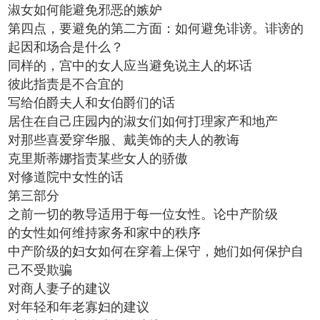
淑女如何能避免邪恶的嫉妒
第四点，要避免的第二方面：如何避免诽谤。诽谤的
起因和场合是什么？
同样的，宫中的女人应当避免说主人的坏话
彼此指责是不合宜的
写给伯爵夫人和女伯爵们的话
居住在自己庄园内的淑女们如何打理家产和地产
对那些喜爱穿华服、戴美饰的夫人的教诲
克里斯蒂娜指责某些女人的骄傲
对修道院中女性的话
第三部分
之前一切的教导适用于每一位女性。论中产阶级
的女性如何维持家务和家中的秩序
中产阶级的妇女如何在穿着上保守，她们如何保护自
己不受欺骗
对商人妻子的建议
对年轻和年老寡妇的建议